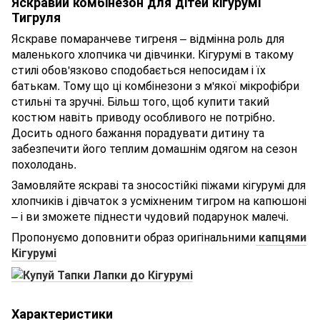
Яскравий комбінезон для дітей кігурумі
Тигруля
Яскраве помаранчеве тигреня – відмінна роль для
маленького хлопчика чи дівчинки. Кігурумі в такому
стилі обов'язково сподобається непосидам і їх
батькам. Тому що ці комбінезони з м'якої мікрофібри
стильні та зручні. Більш того, щоб купити такий
костюм навіть приводу особливого не потрібно.
Досить одного бажання порадувати дитину та
забезпечити його теплим домашнім одягом на сезон
похолодань.
Замовляйте яскраві та зносостійкі піжами кігурумі для
хлопчиків і дівчаток з усміхненим тигром на капюшоні
– і ви зможете піднести чудовий подарунок малечі.
Пропонуємо доповнити образ оригінальними
капцями
Кігурумі
Характеристики