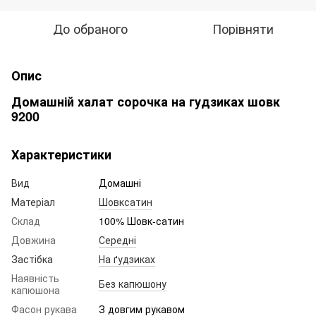
До обраного
Порівняти
Опис
Домашній халат сорочка на гудзиках шовк
9200
Характеристики
Вид
Домашні
Матеріал
Шовксатин
Склад
100% Шовк-сатин
Довжина
Середні
Застібка
На ґудзиках
Наявність
Без капюшону
капюшона
Фасон рукава
З довгим рукавом