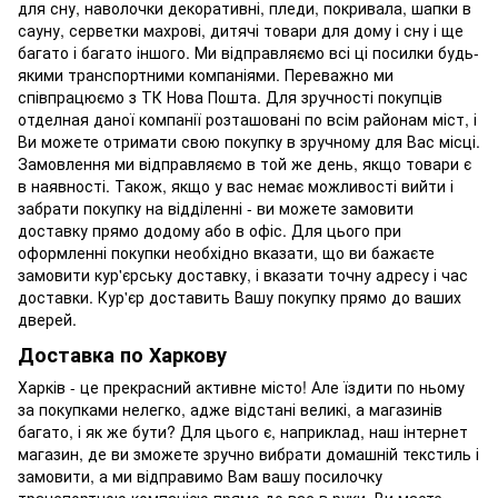
для сну, наволочки декоративні, пледи, покривала, шапки в
сауну, серветки махрові, дитячі товари для дому і сну і ще
багато і багато іншого. Ми відправляємо всі ці посилки будь-
якими транспортними компаніями. Переважно ми
співпрацюємо з ТК Нова Пошта. Для зручності покупців
отделная даної компанії розташовані по всім районам міст, і
Ви можете отримати свою покупку в зручному для Вас місці.
Замовлення ми відправляємо в той же день, якщо товари є
в наявності. Також, якщо у вас немає можливості вийти і
забрати покупку на відділенні - ви можете замовити
доставку прямо додому або в офіс. Для цього при
оформленні покупки необхідно вказати, що ви бажаєте
замовити кур'єрську доставку, і вказати точну адресу і час
доставки. Кур'єр доставить Вашу покупку прямо до ваших
дверей.
Доставка по Харкову
Харків - це прекрасний активне місто! Але їздити по ньому
за покупками нелегко, адже відстані великі, а магазинів
багато, і як же бути? Для цього є, наприклад, наш інтернет
магазин, де ви зможете зручно вибрати домашній текстиль і
замовити, а ми відправимо Вам вашу посилочку
транспортною компанією прямо до вас в руки. Ви маєте