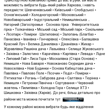
можливість вибрати будь-який район Харкова, і навіть
передмістя: Шевченківський • Київський • Слобідської •
Основ'янський • Холодногорский • Московський •
Новобаварський • Індустріальний • Немишлянська ..
Нагорний (Загоспромье · Соснова гірка · Університетська
гірка • Толкачёвка • Міський сад • Міський парк • Сокільники
• Лісопарк • Помірки · Шатиловка) • Залопань (Благбаз •
Панасівка • Іванівка • Гончарівка) • Олексіївка • Балашівка
Красний Луч • Велика Данилівка • Діканёвка • Жихар •
Журавлівка Рашкіна дача • Лазьківка • Селище Жуковського
• Заїківка • Залютино • Карачёвка • Карпівка • Левада • Лідне
• Липовий Гай • Лиса Гора • Москалівка (Стара Основа) •
Немишля • Нова Баварія • Новожаново Скуридин дача •
Новоселівка • Нові Будинки • Основа Кабештова дача •
Павлівка • Павлово Поле • Пісочин • Поділ • Помірки •
П'ятихатки • Рогань • Сабурова дача • Салтівка • Тюрінка •
Немишля • Петренки Північна • Сортування • Червоний
жовтень • Пилипівка • Холодна Гора • Селище ХТЗ •
Шишковка • Заїківка (Харків). До речі, більш детально про
райони міста можна почитати тут
У кожному районі можна вибрати будь-яке відділення