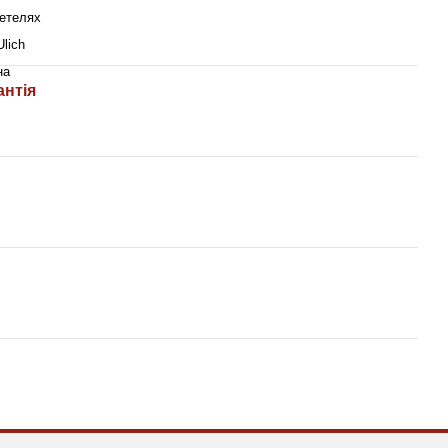
етелях
Ulich
на
антія