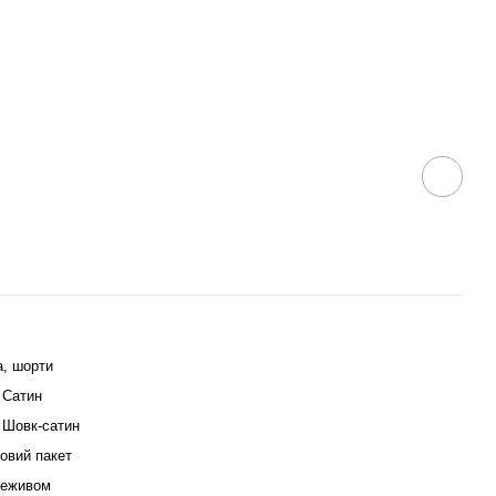
, шорти
 Сатин
 Шовк-сатин
овий пакет
реживом