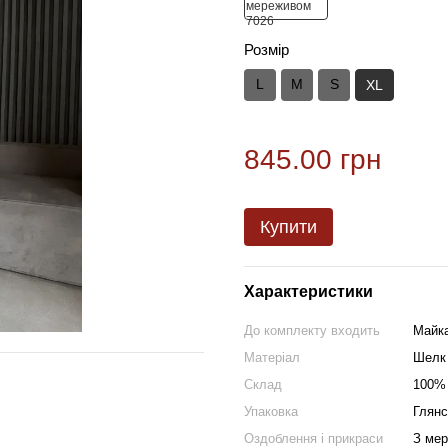
Розмір
L
M
S
XL
845.00 грн
Купити
Характеристики
До комплекту входить
Майка
Матеріал
Шелк
Склад
100%
Упаковка
Глянс
Оздоблення і прикраси
З ме