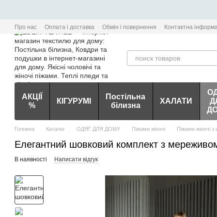
Перейти до основного контенту
Про нас
Оплата і доставка
Обмін і повернення
Контактна інформа
О
АКЦІЇ
Постільна
КІГУРУМІ
ХАЛАТИ
Д
%
білизна
Д
Головна
Каталог
ОДЯГ ДЛЯ ДОМУ
Піжами жіночі
Піжами жіночі з
Елегантний шовковий комплект з мереживо
В наявності
Написати відгук