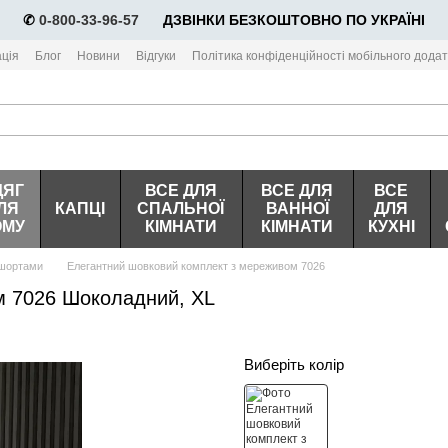
✆
0-800-33-96-57
⠀⠀ДЗВІНКИ БЕЗКОШТОВНО ПО УКРАЇНІ
ція
Блог
Новини
Відгуки
Політика конфіденційності мобільного додат
ДЯГ
ВСЕ ДЛЯ
ВСЕ ДЛЯ
ВСЕ
ЛЯ
КАПЦІ
СПАЛЬНОЇ
ВАННОЇ
ДЛЯ
ОМУ
КІМНАТИ
КІМНАТИ
КУХНІ
 шортами
Елегантний шовковий комплект з мереживом 7026
м 7026 Шоколадний, XL
Виберіть колір