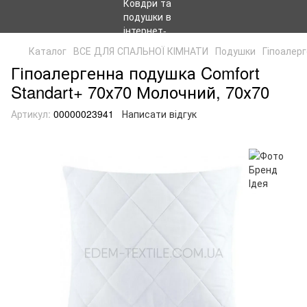
Каталог
ВСЕ ДЛЯ СПАЛЬНОЇ КІМНАТИ
Подушки
Гіпоалерг
Гіпоалергенна подушка Comfort
Standart+ 70х70 Молочний, 70х70
Артикул:
00000023941
Написати відгук