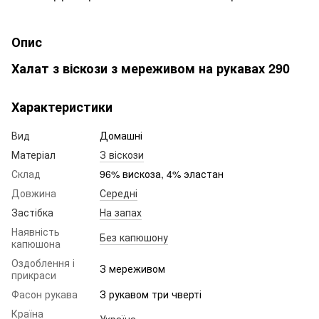
Опис
Халат з віскози з мереживом на рукавах 290
Характеристики
Вид
Домашні
Матеріал
З віскози
Склад
96% вискоза, 4% эластан
Довжина
Середні
Застібка
На запах
Наявність
Без капюшону
капюшона
Оздоблення і
З мереживом
прикраси
Фасон рукава
З рукавом три чверті
Країна
Україна