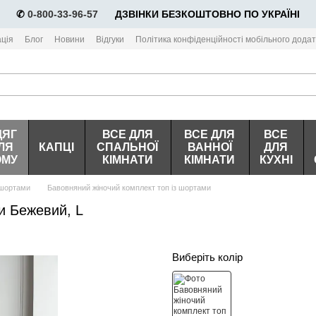
✆
0-800-33-96-57
⠀⠀ДЗВІНКИ БЕЗКОШТОВНО ПО УКРАЇНІ
ція
Блог
Новини
Відгуки
Політика конфіденційності мобільного додат
ДЯГ
ВСЕ ДЛЯ
ВСЕ ДЛЯ
ВСЕ
ЛЯ
КАПЦІ
СПАЛЬНОЇ
ВАННОЇ
ДЛЯ
ОМУ
КІМНАТИ
КІМНАТИ
КУХНІ
 шортами
Бавовняний жіночий комплект топ із шортами
и Бежевий, L
Виберіть колір