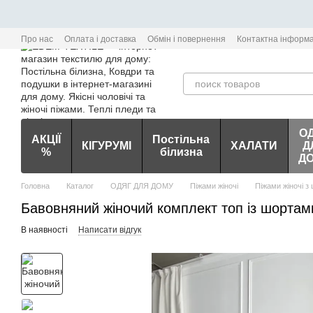
Перейти до основного контенту
Про нас
Оплата і доставка
Обмін і повернення
Контактна інформа
О
АКЦІЇ
Постільна
КІГУРУМІ
ХАЛАТИ
Д
%
білизна
Д
Головна
Каталог
ОДЯГ ДЛЯ ДОМУ
Піжами жіночі
Піжами жіночі з
Бавовняний жіночий комплект топ із шортам
В наявності
Написати відгук