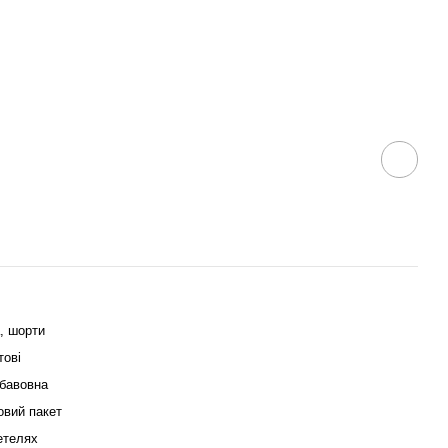
, шорти
тові
бавовна
овий пакет
етелях