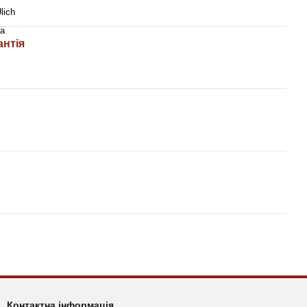
Ulich
на
антія
Контактна інформація