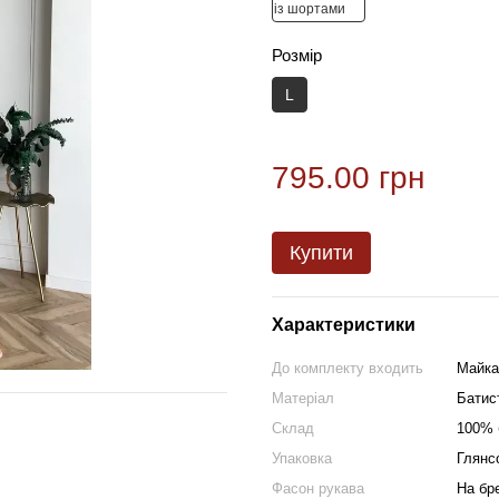
Розмір
L
795.00 грн
Купити
Характеристики
До комплекту входить
Майка
Матеріал
Батис
Склад
100% 
Упаковка
Глянс
Фасон рукава
На бр