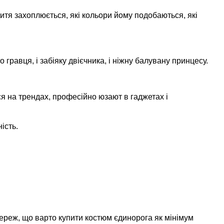
дитя захоплюється, які кольори йому подобаються, які
 гравця, і забіяку двієчника, і ніжну балувану принцесу.
ся на трендах, професійно юзают в гаджетах і
ість.
мереж, що варто купити костюм єдинорога як мінімум