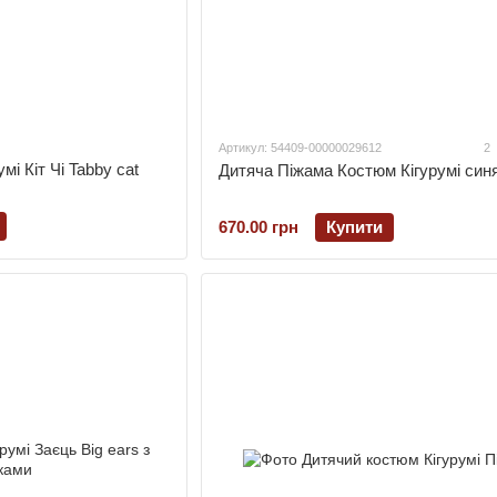
Артикул: 54409-00000029612
2
мі Кіт Чі Tabby cat
Дитяча Піжама Костюм Кігурумі син
670.00 грн
Купити