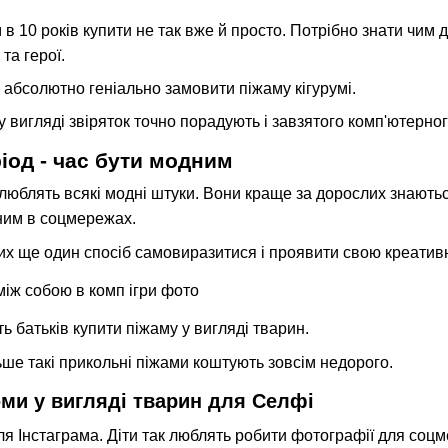
 в 10 років купити не так вже й просто. Потрібно знати чим 
та герої.
 абсолютно геніально замовити піжаму кігурумі.
у вигляді звіряток точно порадують і завзятого комп'ютерного
іод - час бути модним
 люблять всякі модні штуки. Вони краще за дорослих знають
ним в соцмережах.
их ще один спосіб самовиразитися і проявити свою креативн
ь батьків купити піжаму у вигляді тварин.
льше такі прикольні піжами коштують зовсім недорого.
ми у вигляді тварин для Селфі
для Інстаграма. Діти так люблять робити фотографії для соц