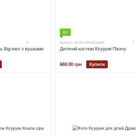
Хіт
2
Артикул: 45125-00000024164
7
ь Big ears з вушками
Дитячий костюм Кігурумі Пікачу
660.00 грн
Купити