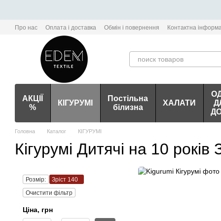
Перейти до основного контенту
Про нас
Оплата і доставка
Обмін і повернення
Контактна інформа
О
АКЦІЇ
Постільна
КІГУРУМІ
ХАЛАТИ
Д
%
білизна
Д
Головна
Каталог
КІГУРУМІ
Кігурумі Дитячі на 10 років 
Розмір:
Зріст 140
Очистити фільтр
Цiна, грн