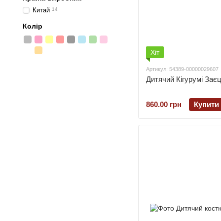
Китай
14
Колір
Хіт
Артикул: 54389-00000029607
Дитячий Кігурумі Заєц
860.00 грн
Купити