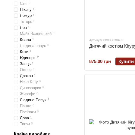
Стіч
0
Пікачу
1
Лемур
1
Тоторо
0
Лев
1
Майк Вазовський
0
Коала
1
Артикул: 00000030492
Дитячий костюм Кігуру
Людина-павук
0
Коти
1
Єдиноріг
2
875.00 грн
Купити
Заєць
1
Оленя
0
Дракон
1
Hello Kitty
0
Динозаврик
0
Жирафи
0
Людина Павук
1
Панда
0
Посіпаки
0
Сова
1
Тигри
0
Країна виробник