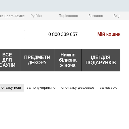
Порівняння
Рус
Укр
Бажання
Вхід
ка Edem-Textile
Мій кошик
0 800 339 657
ВСЕ
Нижня
ПРЕДМЕТИ
ІДЕЇ ДЛЯ
ДЛЯ
білизна
ДЕКОРУ
ПОДАРУНКІВ
САУНИ
жіноча
початку нові
за популярністю
спочатку дешевше
за назвою