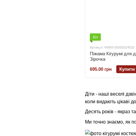
Хіт
Артикул: 44969-00000024016
Піжама Кігурумі для д
Зірочка
695.00 грн
Купити
Діти - наші веселі дзв
коли видають цікаві д
Десять років - якраз т
Ми точно знаємо, як п