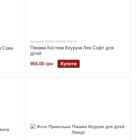
Артикул: 54401-00000029610
Піжама Костюм Кігурумі Лев Софт для
я Сова
дітей
955.00 грн
Купити