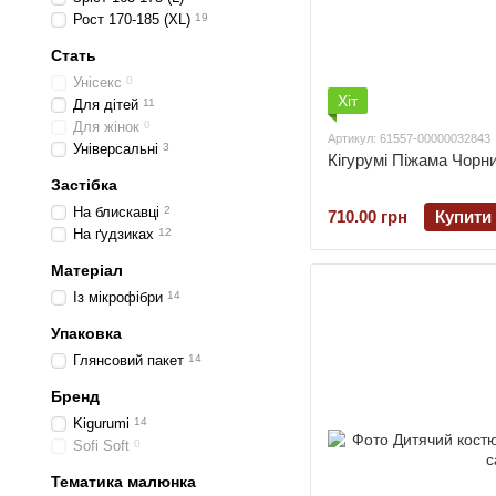
Рост 170-185 (XL)
19
Стать
Унісекс
0
Хіт
Для дітей
11
Для жінок
0
Артикул: 61557-00000032843
Універсальні
3
Кігурумі Піжама Чорни
Застібка
На блискавці
2
710.00 грн
Купити
На ґудзиках
12
Матеріал
Із мікрофібри
14
Упаковка
Глянсовий пакет
14
Бренд
Kigurumi
14
Sofi Soft
0
Тематика малюнка