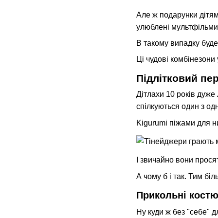
Але ж подарунки дітям
улюблені мультфільми 
В такому випадку буде
Ці чудові комбінезони 
Підлітковий пер
Дітлахи 10 років дуже
спілкуються один з од
Kigurumi піжами для н
І звичайно вони просят
А чому б і так. Тим бі
Прикольні костю
Ну куди ж без "себе" 