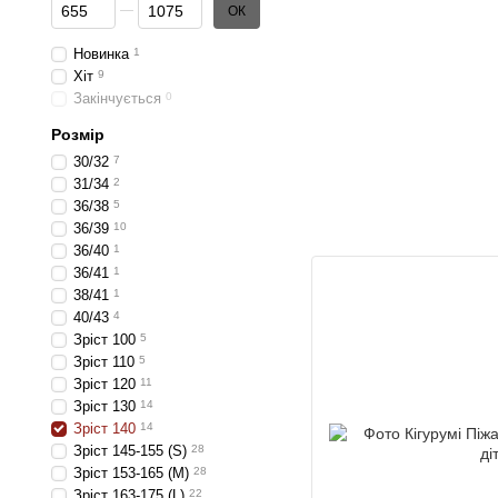
Від Цiна, грн
До Цiна, грн
ОК
Новинка
1
Хіт
9
Закінчується
0
Розмір
30/32
7
31/34
2
36/38
5
36/39
10
36/40
1
36/41
1
38/41
1
40/43
4
Зріст 100
5
Зріст 110
5
Зріст 120
11
Зріст 130
14
Зріст 140
14
Зріст 145-155 (S)
28
Зріст 153-165 (M)
28
Зріст 163-175 (L)
22