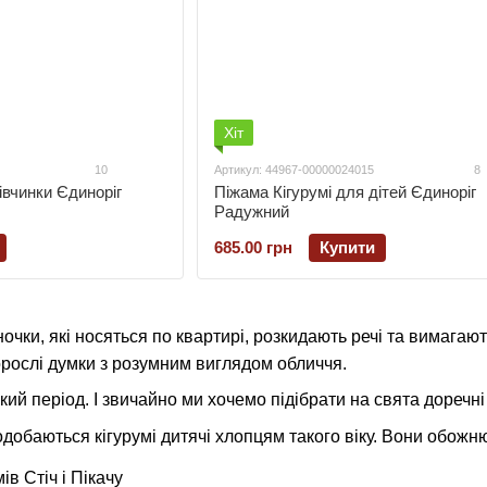
Хіт
10
Артикул: 44967-00000024015
8
івчинки Єдиноріг
Піжама Кігурумі для дітей Єдиноріг
Радужний
685.00 грн
Купити
іночки, які носяться по квартирі, розкидають речі та вимага
орослі думки з розумним виглядом обличчя.
акий період. І звичайно ми хочемо підібрати на свята доречн
одобаються кігурумі дитячі хлопцям такого віку. Вони обожн