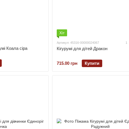
Хіт
Артикул: 45316-00000024067
1
умі Коала сіра
Кігурумі для дітей Дракон
715.00 грн
Купити