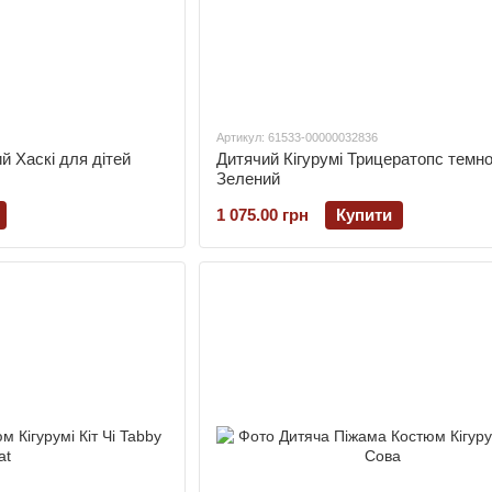
Артикул: 61533-00000032836
й Хаскі для дітей
Дитячий Кігурумі Трицератопс темн
Зелений
1 075.00 грн
Купити