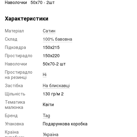
Наволочки 50х70 - 2шт
Характеристики
Матеріал
Сатин
Склад
100% бавовна
Підковдра
150х215
Простирадло
150х220
Наволочки
50х70-2 шт
Простирадло
Ні
на резинці
Застібка
На блискавці
Щільність
130 гр/м 2
Тематика
Квіти
малюнка
Бренд
Tag
Упаковка
Подарункова коробка
Країна
Україна
виробник