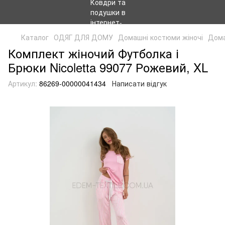
Каталог
ОДЯГ ДЛЯ ДОМУ
Домашні костюми жіночі
Дома
Комплект жіночий Футболка і
Брюки Nicoletta 99077 Рожевий, XL
Артикул:
86269-00000041434
Написати відгук