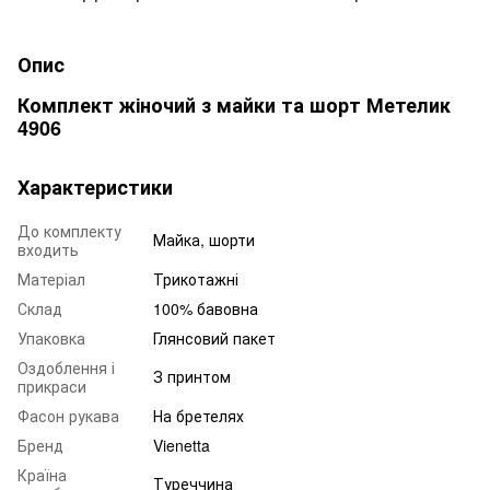
Опис
Комплект жіночий з майки та шорт Метелик
4906
Характеристики
До комплекту
Майка, шорти
входить
Матеріал
Трикотажні
Склад
100% бавовна
Упаковка
Глянсовий пакет
Оздоблення і
З принтом
прикраси
Фасон рукава
На бретелях
Бренд
Vienetta
Країна
Туреччина