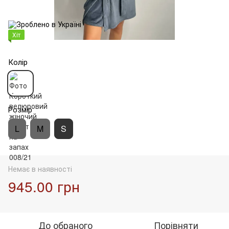
Хіт
Колір
Розмір
L
M
S
Немає в наявності
945.00 грн
До обраного
Порівняти