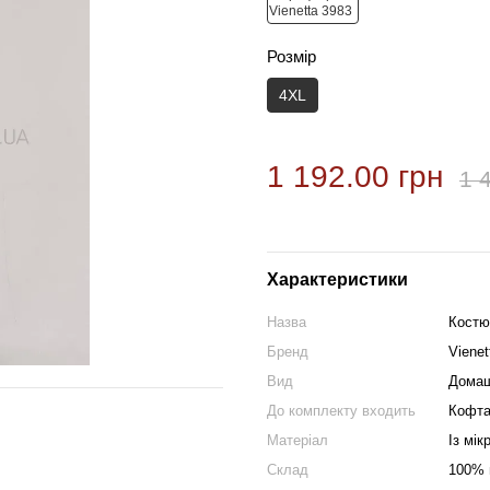
Розмір
4XL
1 192.00 грн
1 
Характеристики
Назва
Костю
Бренд
Vienet
Вид
Домаш
До комплекту входить
Кофта
Матеріал
Із мік
Склад
100% 