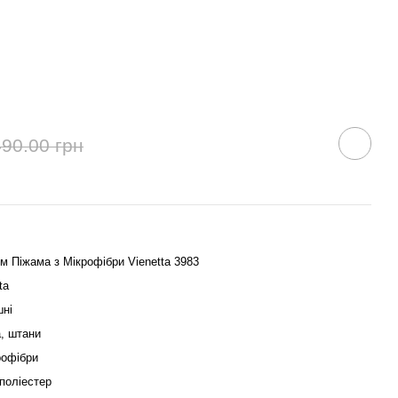
490.00 грн
м Піжама з Мікрофібри Vienetta 3983
ta
ні
, штани
рофібри
поліестер