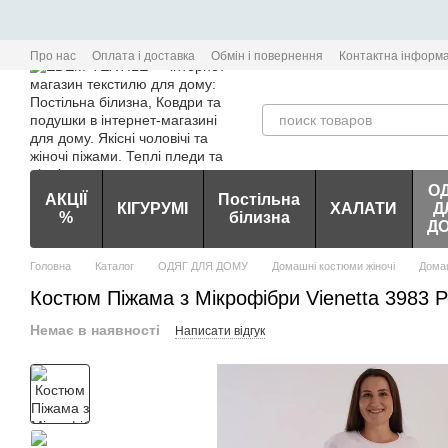
Перейти до основного контенту
Про нас
Оплата і доставка
Обмін і повернення
Контактна інформа
О
АКЦІЇ
Постільна
КІГУРУМІ
ХАЛАТИ
Д
%
білизна
Д
Головна
Каталог
ОДЯГ ДЛЯ ДОМУ
Домашні костюми жіночі
Домаш
Костюм Піжама з Мікрофібри Vienetta 3983 
Немає в наявності
Написати відгук