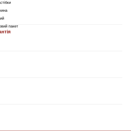
стібки
чина
ий
овий пакет
антія