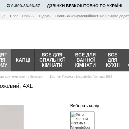
✆
0-800-33-96-57
⠀⠀ДЗВІНКИ БЕЗКОШТОВНО ПО УКРАЇНІ
ція
Блог
Новини
Відгуки
Політика конфіденційності мобільного додат
ДЯГ
ВСЕ ДЛЯ
ВСЕ ДЛЯ
ВСЕ
ЛЯ
КАПЦІ
СПАЛЬНОЇ
ВАННОЇ
ДЛЯ
ОМУ
КІМНАТИ
КІМНАТИ
КУХНІ
ні костюми жіночі з брюками
Костюм Піжама з Мікрофібри Vienetta 3983
Рожевий, 4XL
Виберіть колір