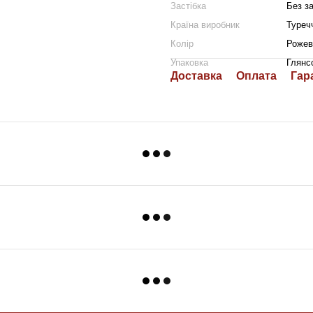
Застібка
Без за
Країна виробник
Туреч
Колір
Рожев
Упаковка
Глянс
Доставка
Оплата
Гар