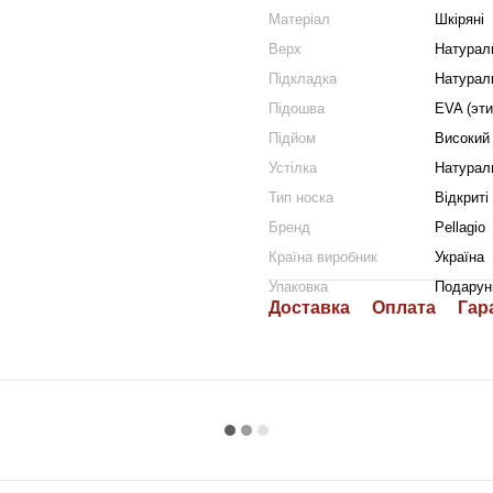
Матеріал
Шкіряні
Верх
Натурал
Підкладка
Натурал
Підошва
EVA (эт
Підйом
Високий
Устілка
Натурал
Тип носка
Відкриті
Бренд
Pellagio
Країна виробник
Україна
Упаковка
Подарун
Доставка
Оплата
Гар