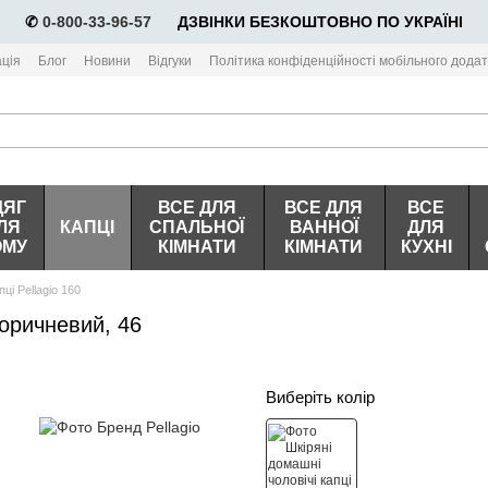
✆
0-800-33-96-57
⠀⠀ДЗВІНКИ БЕЗКОШТОВНО ПО УКРАЇНІ
ція
Блог
Новини
Відгуки
Політика конфіденційності мобільного додат
ДЯГ
ВСЕ ДЛЯ
ВСЕ ДЛЯ
ВСЕ
ЛЯ
КАПЦІ
СПАЛЬНОЇ
ВАННОЇ
ДЛЯ
ОМУ
КІМНАТИ
КІМНАТИ
КУХНІ
ці Pellagio 160
Коричневий, 46
Виберіть колір