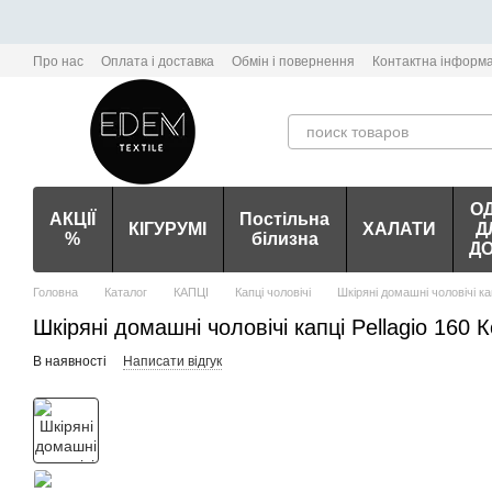
Перейти до основного контенту
Про нас
Оплата і доставка
Обмін і повернення
Контактна інформа
О
АКЦІЇ
Постільна
КІГУРУМІ
ХАЛАТИ
Д
%
білизна
Д
Головна
Каталог
КАПЦІ
Капці чоловічі
Шкіряні домашні чоловічі кап
Шкіряні домашні чоловічі капці Pellagio 160 
В наявності
Написати відгук