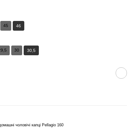
45
46
29,5
30
30,5
домашні чоловічі капці Pellagio 160