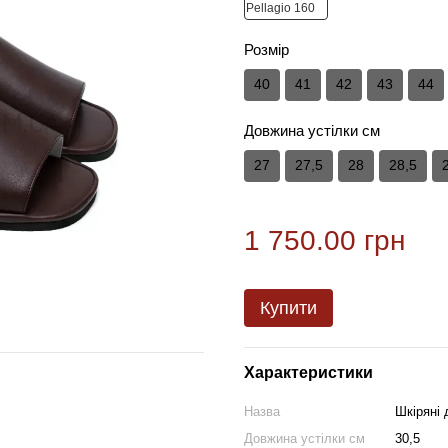
Розмір
40
41
42
43
44
Довжина устілки см
27
27,5
28
28,5
1 750.00 грн
Купити
Характеристики
Назва
Шкіряні 
Довжина устілки см
30,5