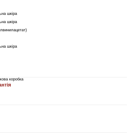
ьна шкіра
ьна шкіра
илвинилацетат)
ьна шкіра
кова коробка
антія