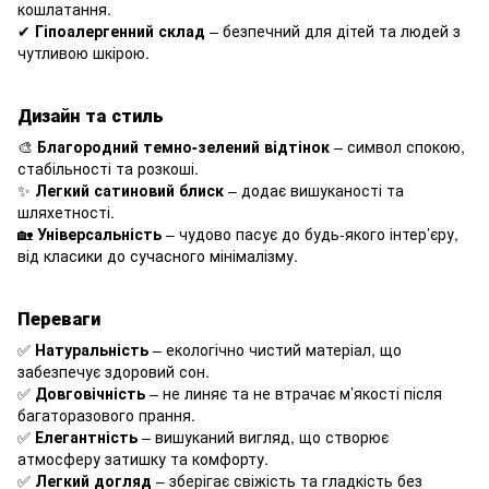
кошлатання.
✔
Гіпоалергенний склад
– безпечний для дітей та людей з
чутливою шкірою.
Дизайн та стиль
🎨
Благородний темно-зелений відтінок
– символ спокою,
стабільності та розкоші.
✨
Легкий сатиновий блиск
– додає вишуканості та
шляхетності.
🏡
Універсальність
– чудово пасує до будь-якого інтер’єру,
від класики до сучасного мінімалізму.
Переваги
✅
Натуральність
– екологічно чистий матеріал, що
забезпечує здоровий сон.
✅
Довговічність
– не линяє та не втрачає м’якості після
багаторазового прання.
✅
Елегантність
– вишуканий вигляд, що створює
атмосферу затишку та комфорту.
✅
Легкий догляд
– зберігає свіжість та гладкість без