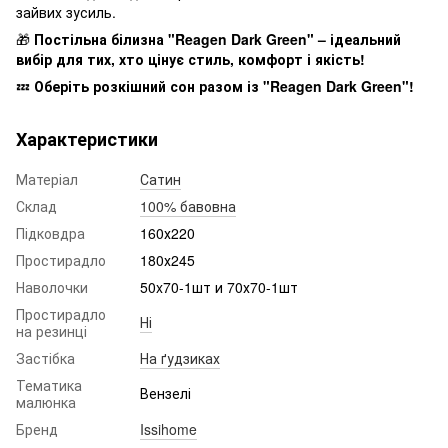
зайвих зусиль.
🎁
Постільна білизна "Reagen Dark Green" – ідеальний
вибір для тих, хто цінує стиль, комфорт і якість!
💤
Оберіть розкішний сон разом із "Reagen Dark Green"!
Характеристики
Матеріал
Сатин
Склад
100% бавовна
Підковдра
160х220
Простирадло
180х245
Наволочки
50x70-1шт и 70х70-1шт
Простирадло
Ні
на резинці
Застібка
На ґудзиках
Тематика
Вензелі
малюнка
Бренд
Issihome