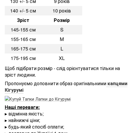
130 +/- 5 см
9 років
140 +/- 5 см
10 років
Зріст
Розмір
145-155 см
S
155-165 см
М
165-175 см
L
175-195 см
XL
Щоб підібрати розмір - слід орієнтуватися тільки на
зріст людини.
Пропонуємо доповнити образ оригінальними
капцями
Кігурумі
Наші переваги:
▸ відмінна якість;
▸ найнижчі ціни;
▸ будь-який спосіб оплати;