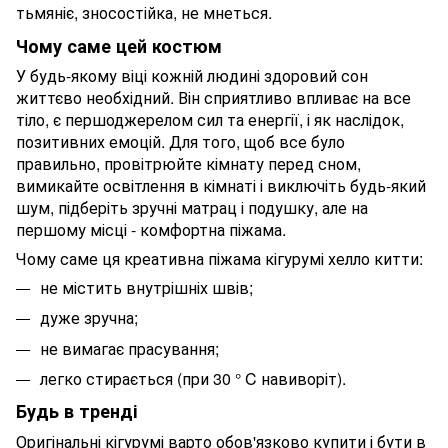
тьмяніє, зносостійка, не мнеться.
Чому саме цей костюм
У будь-якому віці кожній людині здоровий сон
життєво необхідний. Він сприятливо впливає на все
тіло, є першоджерелом сил та енергії, і як наслідок,
позитивних емоцій. Для того, щоб все було
правильно, провітрюйте кімнату перед сном,
вимикайте освітлення в кімнаті і виключіть будь-який
шум, підберіть зручні матрац і подушку, але на
першому місці - комфортна піжама.
Чому саме ця креативна піжама кігурумі хелло китти:
не містить внутрішніх швів;
дуже зручна;
не вимагає прасування;
легко стирається (при 30 ° C навиворіт).
Будь в тренді
Оригінальні кігурумі варто обов'язково купити і бути в