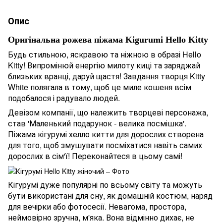
Опис
Оригінальна рожева піжама Kigurumi Hello Kitty
Будь стильною, яскравою та ніжною в образі Hello
Kitty! Випромінюй енергію милоту киці та заряджай
близьких вранці, даруй щастя! Завдання творця Kitty
White полягала в тому, щоб це миле кошеня всім
подобалося і радувало людей.
Девізом компанії, що належить творцеві персонажа,
став 'Маленький подарунок - велика посмішка'.
Піжама кігурумі хелло китти для дорослих створена
для того, щоб змушувати посміхатися навіть самих
дорослих в сім'ї! Переконайтеся в цьому самі!
Кігурумі дуже популярні по всьому світу та можуть
бути використані для сну, як домашній костюм, наряд
для вечірки або фотосесії. Невагома, простора,
неймовірно зручна, м'яка. Вона відмінно дихає, не