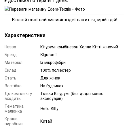
▸ доставка по Україні 1 день.
Втілюй свої найсміливіші ідеї в життя, мрій і дій!
Характеристики
Назва
Кігурумі комбінезон Хелло Кітті жіночий
Бренд
Kigurumi
Матеріал
Із мікрофібри
Склад
100% поліестер
Стать
Для жінок
Застібка
На ґудзиках
До комплекту
Тільки Кігурумі (без додаткових
входить
аксесуарів)
Тематика
Hello Kitty
малюнка
Країна
Китай
виробник