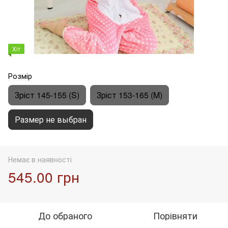
Хіт
Розмір
Зріст 145-155 (S)
Зріст 153-165 (M)
Размер не выбран
Немає в наявності
545.00 грн
До обраного
Порівняти