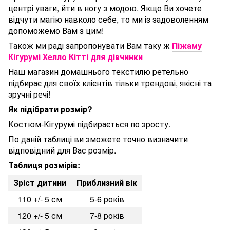
центрі уваги, йти в ногу з модою. Якщо Ви хочете
відчути магію навколо себе, то ми із задоволенням
допоможемо Вам з цим!
Також ми раді запропонувати Вам таку ж
Піжаму
Кігурумі Хелло Кітті для дівчинки
Наш магазин домашнього текстилю ретельно
підбирає для своїх клієнтів тільки трендові, якісні та
зручні речі!
Як підібрати розмір?
Костюм-Кігурумі підбирається по зросту.
По даній таблиці ви зможете точно визначити
відповідний для Вас розмір.
Таблиця розмірів:
Зріст дитини
Приблизний вік
110 +/- 5 см
5-6 років
120 +/- 5 см
7-8 років