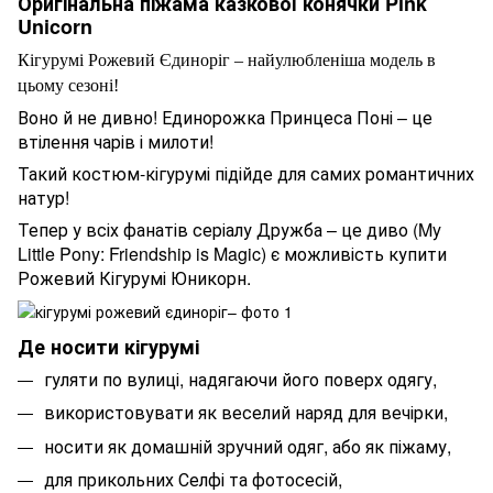
Оригінальна піжама казкової конячки Pink
Unicorn
Кігурумі Рожевий Єдиноріг – найулюбленіша модель в
цьому сезоні!
Воно й не дивно! Единорожка Принцеса Поні – це
втілення чарів і милоти!
Такий костюм-кігурумі підійде для самих романтичних
натур!
Тепер у всіх фанатів серіалу Дружба – це диво (My
Little Pony: Friendship is Magic) є можливість купити
Рожевий Кігурумі Юникорн.
Де носити кігурумі
гуляти по вулиці, надягаючи його поверх одягу,
використовувати як веселий наряд для вечірки,
носити як домашній зручний одяг, або як піжаму,
для прикольних Селфі та фотосесій,