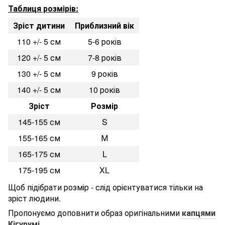
Таблиця розмірів:
Зріст дитини
Приблизний вік
110 +/- 5 см
5-6 років
120 +/- 5 см
7-8 років
130 +/- 5 см
9 років
140 +/- 5 см
10 років
Зріст
Розмір
145-155 см
S
155-165 см
М
165-175 см
L
175-195 см
XL
Щоб підібрати розмір - слід орієнтуватися тільки на
зріст людини.
Пропонуємо доповнити образ оригінальними
капцями
Кігурумі