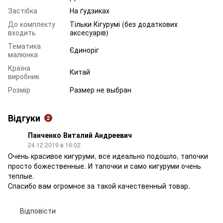
Застібка
На ґудзиках
До комплекту
Тільки Кігурумі (без додаткових
входить
аксесуарів)
Тематика
Єдиноріг
малюнка
Країна
Китай
виробник
Розмір
Размер не выбран
Відгуки
2
Панченко Виталий Андреевич
24.12.2019 в 16:02
Очень красивое кигуруми, все идеально подошло, тапочки
просто божественные. И тапочки и само кигуруми очень
теплые.
Спасибо вам огромное за такой качественный товар.
Відповісти