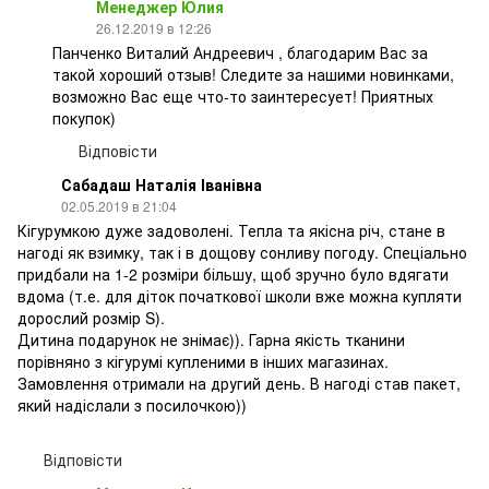
Менеджер Юлия
26.12.2019 в 12:26
Панченко Виталий Андреевич , благодарим Вас за
такой хороший отзыв! Следите за нашими новинками,
возможно Вас еще что-то заинтересует! Приятных
покупок)
Відповісти
Сабадаш Наталія Іванівна
02.05.2019 в 21:04
Кігурумкою дуже задоволені. Тепла та якісна річ, стане в
нагоді як взимку, так і в дощову сонливу погоду. Спеціально
придбали на 1-2 розміри більшу, щоб зручно було вдягати
вдома (т.е. для діток початкової школи вже можна купляти
дорослий розмір S).
Дитина подарунок не знімає)). Гарна якість тканини
порівняно з кігурумі купленими в інших магазинах.
Замовлення отримали на другий день. В нагоді став пакет,
який надіслали з посилочкою))
Відповісти