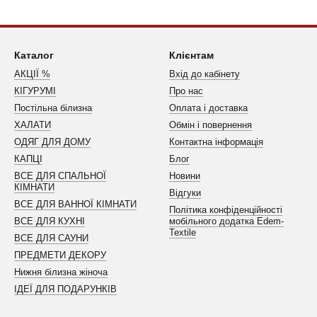
Каталог
Клієнтам
АКЦІЇ %
Вхід до кабінету
КІГУРУМІ
Про нас
Постільна білизна
Оплата і доставка
ХАЛАТИ
Обмін і повернення
ОДЯГ ДЛЯ ДОМУ
Контактна інформація
КАПЦІ
Блог
ВСЕ ДЛЯ СПАЛЬНОЇ
Новини
КІМНАТИ
Відгуки
ВСЕ ДЛЯ ВАННОЇ КІМНАТИ
Політика конфіденційності
ВСЕ ДЛЯ КУХНІ
мобільного додатка Edem-
Textile
ВСЕ ДЛЯ САУНИ
ПРЕДМЕТИ ДЕКОРУ
Нижня білизна жіноча
ІДЕЇ ДЛЯ ПОДАРУНКІВ