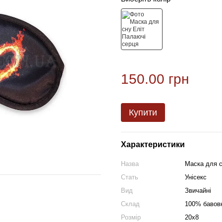
150.00 грн
Купити
Характеристики
Назва
Маска для с
Стать
Унісекс
Вид
Звичайні
Склад
100% бавов
Розмір
20х8