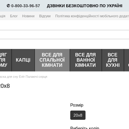
✆
0-800-33-96-57
⠀⠀ДЗВІНКИ БЕЗКОШТОВНО ПО УКРАЇНІ
ція
Блог
Новини
Відгуки
Політика конфіденційності мобільного додат
ДЯГ
ВСЕ ДЛЯ
ВСЕ ДЛЯ
ВСЕ
ЛЯ
КАПЦІ
СПАЛЬНОЇ
ВАННОЇ
ДЛЯ
ОМУ
КІМНАТИ
КІМНАТИ
КУХНІ
ска для сну Еліт Палаючі серця
20х8
Розмір
20х8
Виберіть колір