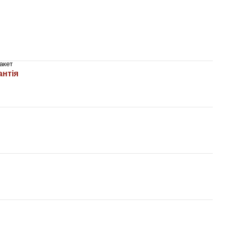
акет
антія