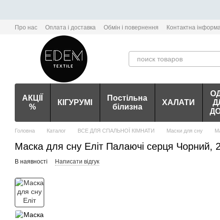
Перейти до основного контенту
Про нас
Оплата і доставка
Обмін і повернення
Контактна інформа
О
АКЦІЇ
Постільна
КІГУРУМІ
ХАЛАТИ
Д
%
білизна
Д
Головна
Каталог
ВСЕ ДЛЯ СПАЛЬНОЇ КІМНАТИ
Маски для сну
Ма
Маска для сну Еліт Палаючі серця Чорний, 
В наявності
Написати відгук