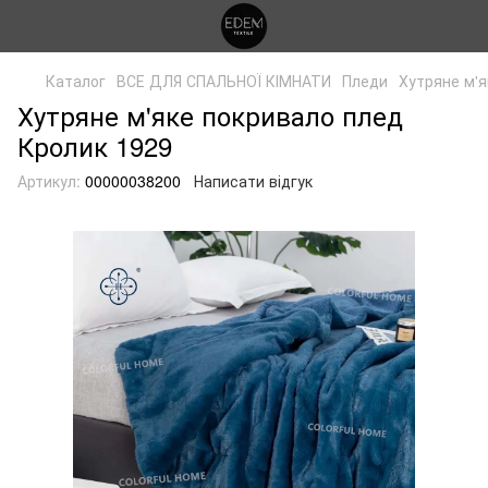
Каталог
ВСЕ ДЛЯ СПАЛЬНОЇ КІМНАТИ
Пледи
Хутряне м'я
Хутряне м'яке покривало плед
Кролик 1929
Артикул:
00000038200
Написати відгук