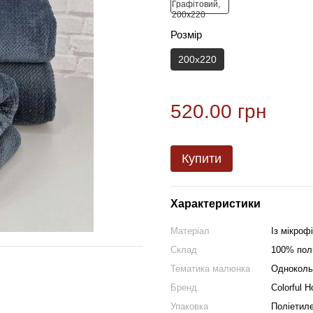
Розмір
200х220
520.00 грн
Купити
Характеристики
Матеріал
Із мікроф
Склад
100% пол
Тематика малюнка
Одноколь
Бренд
Colorful 
Упаковка
Поліетиле