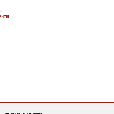
ий
антія
Контактна інформація