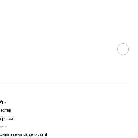
ібри
іестер
оровий
Home
нова валіза на блискавці