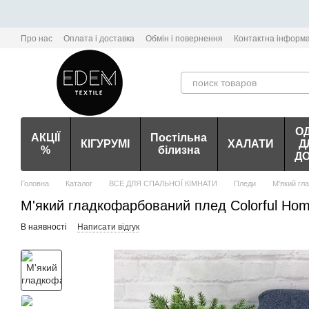
Перейти до основного контенту
Про нас
Оплата і доставка
Обмін і повернення
Контактна інформа
О
АКЦІЇ
Постільна
КІГУРУМІ
ХАЛАТИ
Д
%
білизна
Д
Головна
Каталог
ВСЕ ДЛЯ СПАЛЬНОЇ КІМНАТИ
Пледи
М'який гл
М'який гладкофарбований плед Colorful Ho
В наявності
Написати відгук