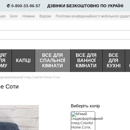
✆
0-800-33-96-57
⠀⠀ДЗВІНКИ БЕЗКОШТОВНО ПО УКРАЇНІ
ція
Блог
Новини
Відгуки
Політика конфіденційності мобільного додат
ДЯГ
ВСЕ ДЛЯ
ВСЕ ДЛЯ
ВСЕ
ЛЯ
КАПЦІ
СПАЛЬНОЇ
ВАННОЇ
ДЛЯ
ОМУ
КІМНАТИ
КІМНАТИ
КУХНІ
адкофарбований плед Colorful Home Соти
me Соти
Виберіть колір