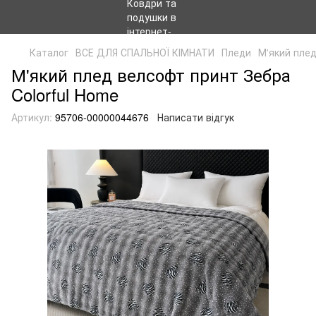
Каталог
ВСЕ ДЛЯ СПАЛЬНОЇ КІМНАТИ
Пледи
М'який плед
М'який плед велсофт принт Зебра
Colorful Home
Артикул:
95706-00000044676
Написати відгук