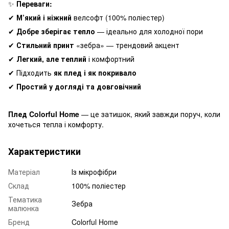
✨
Переваги:
✔
М’який і ніжний
велсофт (100% поліестер)
✔
Добре зберігає тепло
— ідеально для холодної пори
✔
Стильний принт
«зебра» — трендовий акцент
✔
Легкий, але теплий
і комфортний
✔ Підходить
як плед і як покривало
✔
Простий у догляді та довговічний
Плед Colorful Home
— це затишок, який завжди поруч, коли
хочеться тепла і комфорту.
Характеристики
Матеріал
Із мікрофібри
Склад
100% поліестер
Тематика
Зебра
малюнка
Бренд
Colorful Home