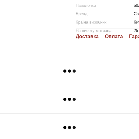
Наволочки
50
Бренд
Co
Країна виробник
Ки
На висоту матраца
25
Доставка
Оплата
Гар