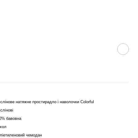
слінове натяжне простирадло і наволочки Colorful
слінові
0% бавовна
хол
ліетиленовий чемодан