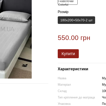
Розмір
180х200+50х70-2 шт
550.00 грн
Купити
Характеристики
Назва
Му
Матеріал
Му
Склад
10
Тип кріплення до матраца
Чо
Упаковка
По