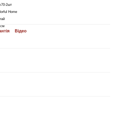
х70-2шт
lorful Home
тай
 см
антія
Відео