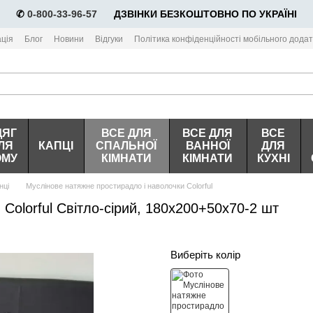
✆
0-800-33-96-57
⠀⠀ДЗВІНКИ БЕЗКОШТОВНО ПО УКРАЇНІ
ція
Блог
Новини
Відгуки
Політика конфіденційності мобільного додат
ДЯГ
ВСЕ ДЛЯ
ВСЕ ДЛЯ
ВСЕ
ЛЯ
КАПЦІ
СПАЛЬНОЇ
ВАННОЇ
ДЛЯ
ОМУ
КІМНАТИ
КІМНАТИ
КУХНІ
нці
Муслінове натяжне простирадло і наволочки Colorful
Colorful Світло-сірий, 180х200+50х70-2 шт
Виберіть колір