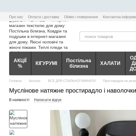
Перейти до основного контенту
Про нас
Оплата і доставка
Обмін і повернення
Контактна інформа
О
АКЦІЇ
Постільна
КІГУРУМІ
ХАЛАТИ
Д
%
білизна
Д
Головна
Каталог
ВСЕ ДЛЯ СПАЛЬНОЇ КІМНАТИ
Простирадла на рези
Муслінове натяжне простирадло і наволочки 
В наявності
Написати відгук