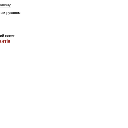
пюшону
ким рукавом
ий пакет
антія