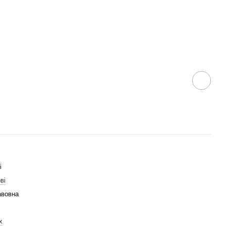
і
ві
авовна
х