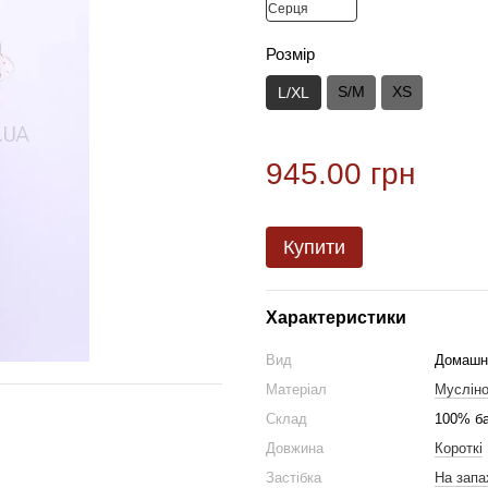
Розмір
S/M
XS
L/XL
945.00 грн
Купити
Характеристики
Вид
Домашн
Матеріал
Мусліно
Склад
100% б
Довжина
Короткі
Застібка
На запа