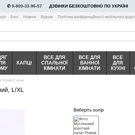
✆
0-800-33-96-57
⠀⠀ДЗВІНКИ БЕЗКОШТОВНО ПО УКРАЇНІ
ція
Блог
Новини
Відгуки
Політика конфіденційності мобільного додат
ДЯГ
ВСЕ ДЛЯ
ВСЕ ДЛЯ
ВСЕ
ЛЯ
КАПЦІ
СПАЛЬНОЇ
ВАННОЇ
ДЛЯ
ОМУ
КІМНАТИ
КІМНАТИ
КУХНІ
ат Рожеві Серця
ий, L/XL
Виберіть колір