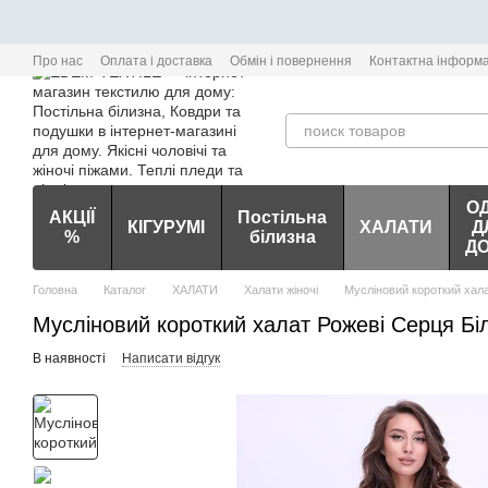
Перейти до основного контенту
Про нас
Оплата і доставка
Обмін і повернення
Контактна інформа
О
АКЦІЇ
Постільна
КІГУРУМІ
ХАЛАТИ
Д
%
білизна
Д
Головна
Каталог
ХАЛАТИ
Халати жіночі
Мусліновий короткий хал
Мусліновий короткий халат Рожеві Серця Біл
В наявності
Написати відгук