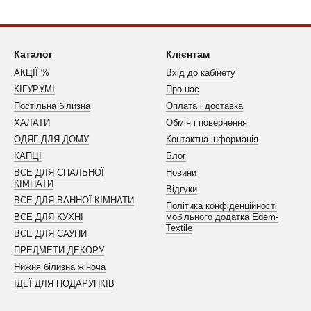
Каталог
Клієнтам
АКЦІЇ %
Вхід до кабінету
КІГУРУМІ
Про нас
Постільна білизна
Оплата і доставка
ХАЛАТИ
Обмін і повернення
ОДЯГ ДЛЯ ДОМУ
Контактна інформація
КАПЦІ
Блог
ВСЕ ДЛЯ СПАЛЬНОЇ
Новини
КІМНАТИ
Відгуки
ВСЕ ДЛЯ ВАННОЇ КІМНАТИ
Політика конфіденційності
ВСЕ ДЛЯ КУХНІ
мобільного додатка Edem-
Textile
ВСЕ ДЛЯ САУНИ
ПРЕДМЕТИ ДЕКОРУ
Нижня білизна жіноча
ІДЕЇ ДЛЯ ПОДАРУНКІВ