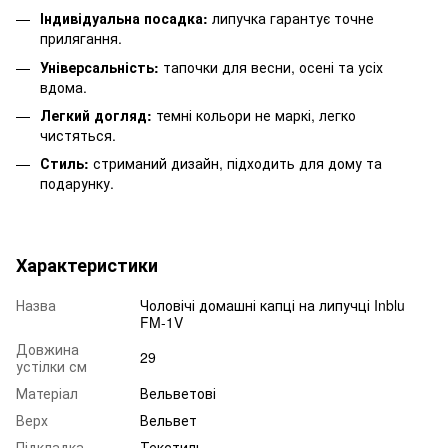
Індивідуальна посадка:
липучка гарантує точне
прилягання.
Універсальність:
тапочки для весни, осені та усіх
вдома.
Легкий догляд:
темні кольори не маркі, легко
чистяться.
Стиль:
стриманий дизайн, підходить для дому та
подарунку.
Характеристики
Назва
Чоловічі домашні капці на липучці Inblu
FM-1V
Довжина
29
устілки см
Матеріал
Вельветові
Верх
Вельвет
Підкладка
Текстиль