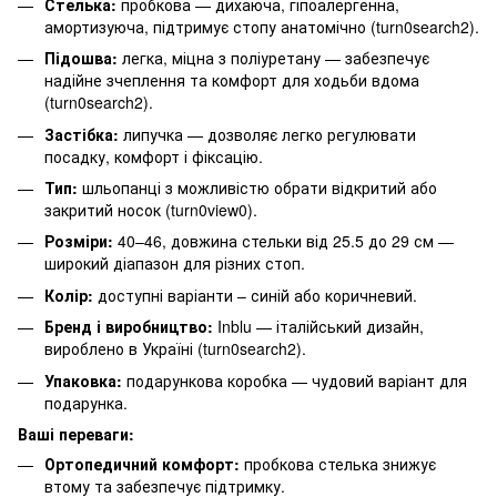
Стелька:
пробкова — дихаюча, гіпоалергенна,
амортизуюча, підтримує стопу анатомічно (
turn0search2
).
Підошва:
легка, міцна з поліуретану — забезпечує
надійне зчеплення та комфорт для ходьби вдома
(
turn0search2
).
Застібка:
липучка — дозволяє легко регулювати
посадку, комфорт і фіксацію.
Тип:
шльопанці з можливістю обрати відкритий або
закритий носок (
turn0view0
).
Розміри:
40–46, довжина стельки від 25.5 до 29 см —
широкий діапазон для різних стоп.
Колір:
доступні варіанти – синій або коричневий.
Бренд і виробництво:
Inblu — італійський дизайн,
вироблено в Україні (
turn0search2
).
Упаковка:
подарункова коробка — чудовий варіант для
подарунка.
Ваші переваги:
Ортопедичний комфорт:
пробкова стелька знижує
втому та забезпечує підтримку.