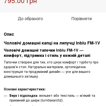
795.00 грн
До обраного
Порівняти
Опис
Чоловічі домашні капці на липучці Inblu FM-1V
Чоловічі домашні тапочки Inblu FM-1V —
комфорт, підтримка і стиль у кожній деталі
Тапочки створені для тих, хто цінує комфорт і турботу про
здоров’я стоп. Натуральні матеріали, ортопедична
конструкція та продуманий дизайн — усе для вашого
домашнього затишку.
Основні характеристики:
Верх і підкладка:
вельвет або текстиль — м’який та
приємний до шкіри (
turn0search2
).