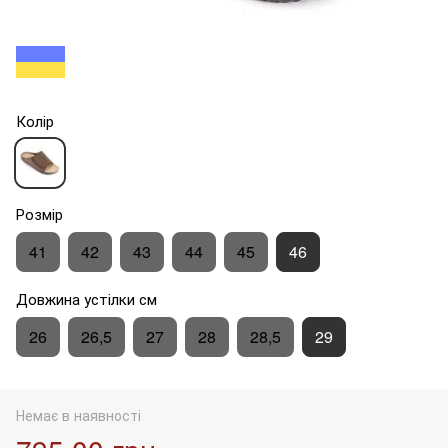
Колір
Розмір
41
42
43
44
45
46
Довжина устілки см
26
26,5
27
28
28,5
29
Немає в наявності