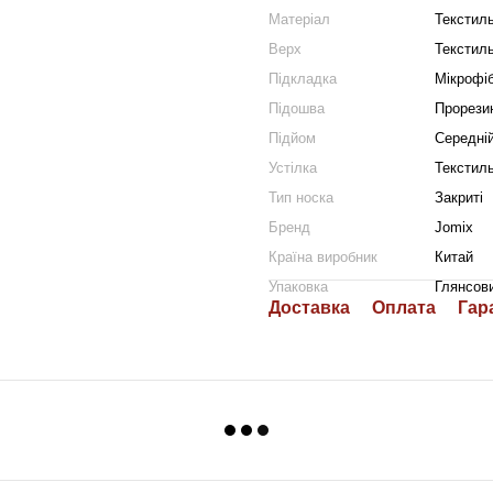
Матеріал
Текстиль
Верх
Текстил
Підкладка
Мікрофі
Підошва
Прорези
Підйом
Середні
Устілка
Текстил
Тип носка
Закриті
Бренд
Jomix
Країна виробник
Китай
Упаковка
Глянсов
Доставка
Оплата
Гар