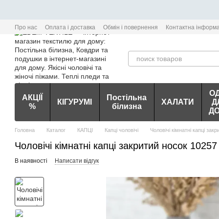
Перейти до основного контенту
Про нас
Оплата і доставка
Обмін і повернення
Контактна інформа
О
АКЦІЇ
Постільна
КІГУРУМІ
ХАЛАТИ
Д
%
білизна
Д
Головна
Каталог
КАПЦІ
Капці чоловічі
Чоловічі кімнатні капці зак
Чоловічі кімнатні капці закритий носок 10257
В наявності
Написати відгук