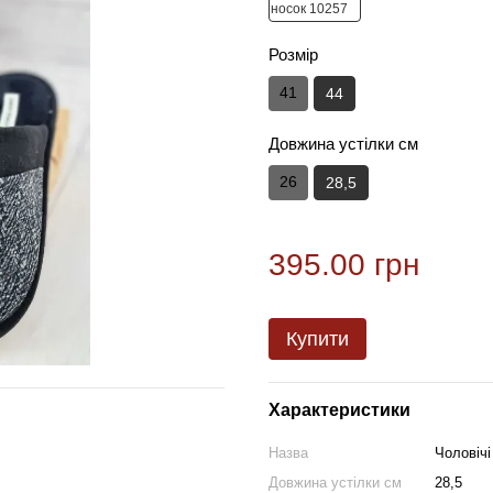
Розмір
41
44
Довжина устілки см
26
28,5
395.00 грн
Купити
Характеристики
Назва
Чоловічі
Довжина устілки см
28,5