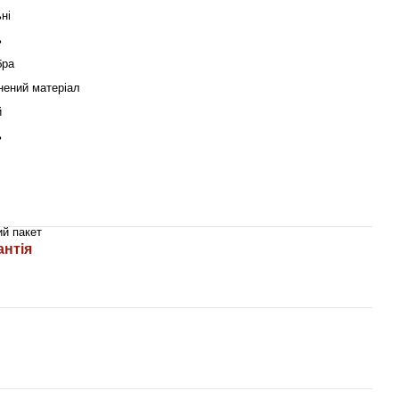
ні
ь
бра
нений матеріал
й
ь
ий пакет
антія