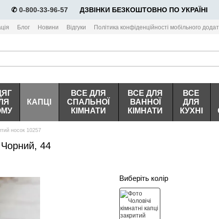
✆
0-800-33-96-57
⠀⠀ДЗВІНКИ БЕЗКОШТОВНО ПО УКРАЇНІ
ція
Блог
Новини
Відгуки
Політика конфіденційності мобільного додат
ДЯГ
ВСЕ ДЛЯ
ВСЕ ДЛЯ
ВСЕ
ЛЯ
КАПЦІ
СПАЛЬНОЇ
ВАННОЇ
ДЛЯ
ОМУ
КІМНАТИ
КІМНАТИ
КУХНІ
ритий носок 10257
 Чорний, 44
Виберіть колір