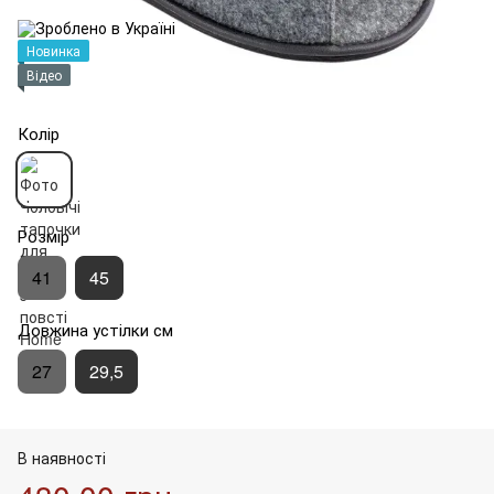
Новинка
Відео
Колір
Розмір
41
45
Довжина устілки см
27
29,5
В наявності