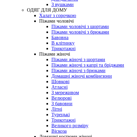
З вушками
ОДЯГ ДЛЯ ДОМУ
Халат з сорочкою
Піжами чоловічі
Піжами чоловічі з шортами
Піжами чоловічі з брюками
Бавовна
В клітинку
Трикотажні
Піжами жіночі
Піжами жіночі з шортами
Піжами жіночі з капрі та бріджами
Піжами жіночі з брюками
Домашні жіночі комбінезони
Шовкові
Атласні
З мереживом
Велюрові
З бавовни
Літні
Турецькі
Трикотажні
Великого розміру
Віскоза
Домашні костюми жіночі