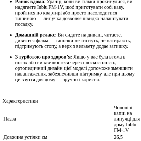
Ранок вдома
: Уранці, коли ви тільки прокинулися, ви
надягаєте Inblu FM‑1V, щоб приготувати собі каву,
пройтися по квартирі або просто насолодитися
тишиною — липучка дозволяє швидко налаштувати
посадку.
Домашній релакс
: Ви сидите на дивані, читаєте,
дивитеся фільм — тапочки не тиснуть, не натирають,
підтримують стопу, а верх з вельвету додає затишку.
З турботою про здоров’я
: Якщо у вас була втома в
ногах або ви хвилюєтеся через плоскостопість,
ортопедичний дизайн цієї моделі допоможе зменшити
навантаження, забезпечивши підтримку, але при цьому
це взуття для дому — зручно і корисно.
Характеристики
Чоловічі
капці на
Назва
липучці для
дому Inblu
FM-1V
Довжина устілки см
26,5