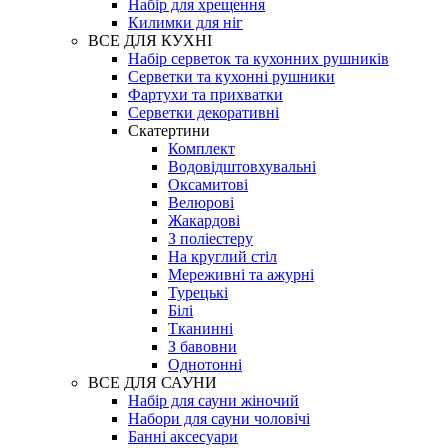
Набір для хрещення
Килимки для ніг
ВСЕ ДЛЯ КУХНІ
Набір серветок та кухонних рушників
Серветки та кухонні рушники
Фартухи та прихватки
Серветки декоративні
Скатертини
Комплект
Водовідштовхувальні
Оксамитові
Велюрові
Жакардові
З поліестеру
На круглий стіл
Мереживні та ажурні
Турецькі
Білі
Тканинні
З бавовни
Однотонні
ВСЕ ДЛЯ САУНИ
Набір для сауни жіночий
Набори для сауни чоловічі
Банні аксесуари