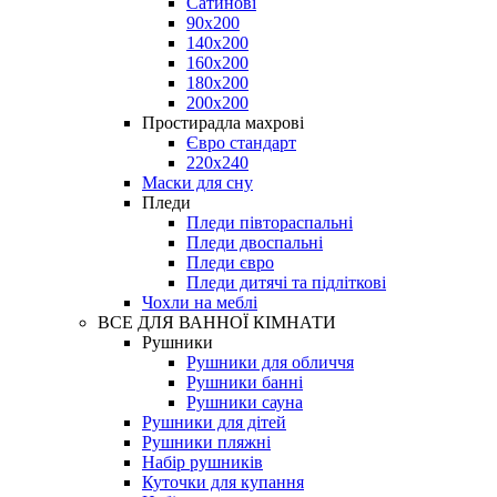
Сатинові
90х200
140х200
160х200
180х200
200х200
Простирадла махрові
Євро стандарт
220х240
Маски для сну
Пледи
Пледи півтораспальні
Пледи двоспальні
Пледи євро
Пледи дитячі та підліткові
Чохли на меблі
ВСЕ ДЛЯ ВАННОЇ КІМНАТИ
Рушники
Рушники для обличчя
Рушники банні
Рушники сауна
Рушники для дітей
Рушники пляжні
Набір рушників
Куточки для купання