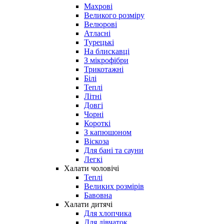
Махрові
Великого розміру
Велюрові
Атласні
Турецькі
На блискавці
З мікрофібри
Трикотажні
Білі
Теплі
Літні
Довгі
Чорні
Короткі
З капюшоном
Віскоза
Для бані та сауни
Легкі
Халати чоловічі
Теплі
Великих розмірів
Бавовна
Халати дитячі
Для хлопчика
Для дівчаток