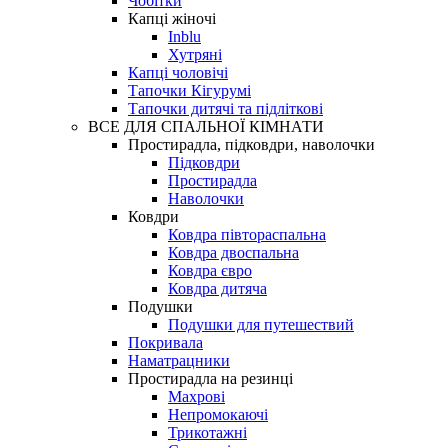
Чобітки
Капці жіночі
Inblu
Хутряні
Капці чоловічі
Тапочки Кігурумі
Тапочки дитячі та підліткові
ВСЕ ДЛЯ СПАЛЬНОЇ КІМНАТИ
Простирадла, підковдри, наволочки
Підковдри
Простирадла
Наволочки
Ковдри
Ковдра півтораспальна
Ковдра двоспальна
Ковдра євро
Ковдра дитяча
Подушки
Подушки для путешествий
Покривала
Наматрацники
Простирадла на резинці
Махрові
Непромокаючі
Трикотажні