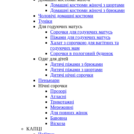
Домашні костюми жіночі з шортами
Домашні костюми жіночі з брюками
Чоловічі домашні костюми
Туніки
Для годуючих матусь
Сорочки для годуючих матусь
Піжами для годуючих матусь
Халат з сорочкою для вагітних та
годуючих мам
Сорочки в пологовий будинок
Одяг для дітей
Дитячі піжами з брюками
Дитячі піжами з шортами
Дитячі нічні сорочки
Пеньюари
Нічні сорочки
Прозорі
Атласні
Трикотажні
Мереживні
Для повних жінок
Бавовна
Віскоза
КАПЦІ