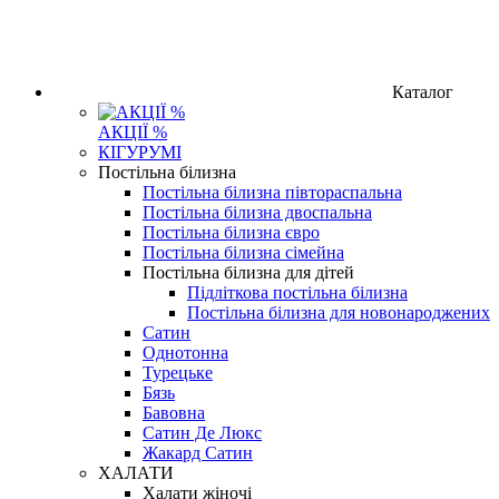
Каталог
АКЦІЇ %
КІГУРУМІ
Постільна білизна
Постільна білизна півтораспальна
Постільна білизна двоспальна
Постільна білизна євро
Постільна білизна сімейна
Постільна білизна для дітей
Підліткова постільна білизна
Постільна білизна для новонароджених
Сатин
Однотонна
Турецьке
Бязь
Бавовна
Сатин Де Люкс
Жакард Сатин
ХАЛАТИ
Халати жіночі