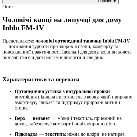
Порівняти
Опис
Чоловічі капці на липучці для дому
Inblu FM-1V
Представляємо
чоловічі ортопедичні тапочки Inblu FM‑1V
— поєднання турботи про здоров’я стопи, комфорту та
повсякденної практичності. Ідеальні для дому, коли ви хочете
розслабитися й дати ногам відпочити після дня.
Характеристики та переваги
Ортопедична устілка з натуральної пробки
—
внутрішня підошва виготовлена з корку, який природно
амортизує, “дихає” та підтримує природні вигини
стопи.
Верх — вельвет
— м’який текстиль, приємний на
дотик, забезпечує комфорт і повітропроникність.
Підкладка — текстиль
: ніжна до шкіри, не натирає,