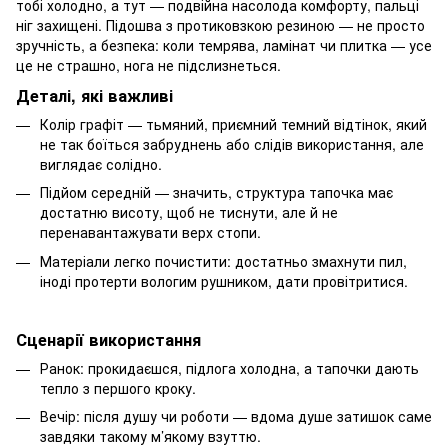
тобі холодно, а тут — подвійна насолода комфорту, пальці
ніг захищені. Підошва з протиковзкою резиною — не просто
зручність, а безпека: коли темрява, ламінат чи плитка — усе
це не страшно, нога не підслизнеться.
Деталі, які важливі
Колір графіт — тьмяний, приємний темний відтінок, який
не так боїться забруднень або слідів використання, але
виглядає солідно.
Підйом середній — значить, структура тапочка має
достатню висоту, щоб не тиснути, але й не
перенавантажувати верх стопи.
Матеріали легко почистити: достатньо змахнути пил,
іноді протерти вологим рушником, дати провітритися.
Сценарії використання
Ранок: прокидаєшся, підлога холодна, а тапочки дають
тепло з першого кроку.
Вечір: після душу чи роботи — вдома душе затишок саме
завдяки такому м’якому взуттю.