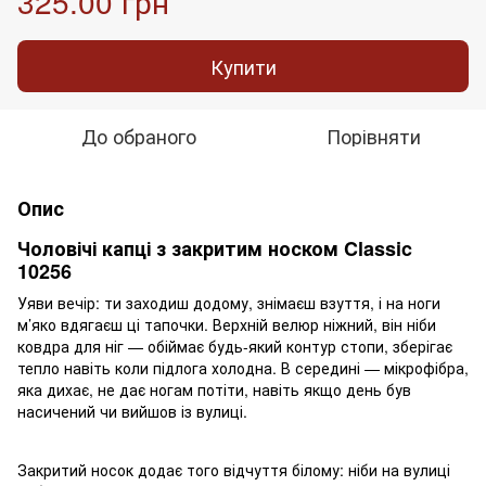
325.00 грн
Купити
До обраного
Порівняти
Опис
Чоловічі капці з закритим носком Classic
10256
Уяви вечір: ти заходиш додому, знімаєш взуття, і на ноги
м’яко вдягаєш ці тапочки. Верхній велюр ніжний, він ніби
ковдра для ніг — обіймає будь-який контур стопи, зберігає
тепло навіть коли підлога холодна. В середині — мікрофібра,
яка дихає, не дає ногам потіти, навіть якщо день був
насичений чи вийшов із вулиці.
Закритий носок додає того відчуття білому: ніби на вулиці