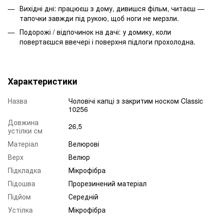
Вихідні дні: працюєш з дому, дивишся фільм, читаєш —
тапочки завжди під рукою, щоб ноги не мерзли.
Подорожі / відпочинок на дачі: у домику, коли
повертаєшся ввечері і поверхня підлоги прохолодна.
Характеристики
Назва
Чоловічі капці з закритим носком Classic
10256
Довжина
26,5
устілки см
Матеріал
Велюрові
Верх
Велюр
Підкладка
Мікрофібра
Підошва
Прорезинений матеріал
Підйом
Середній
Устілка
Мікрофібра