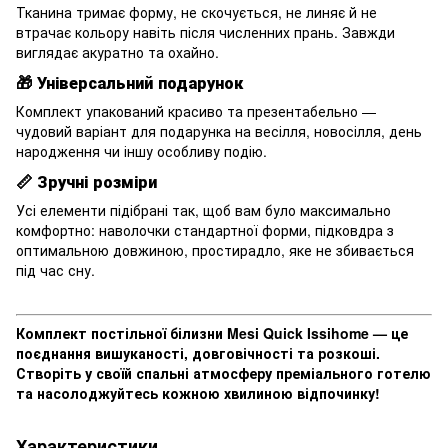
Тканина тримає форму, не скочується, не линяє й не
втрачає кольору навіть після численних прань. Завжди
виглядає акуратно та охайно.
🎁
Універсальний подарунок
Комплект упакований красиво та презентабельно —
чудовий варіант для подарунка на весілля, новосілля, день
народження чи іншу особливу подію.
📏
Зручні розміри
Усі елементи підібрані так, щоб вам було максимально
комфортно: наволочки стандартної форми, підковдра з
оптимальною довжиною, простирадло, яке не збивається
під час сну.
Комплект постільної білизни Mesi Quick Issihome — це
поєднання вишуканості, довговічності та розкоші.
Створіть у своїй спальні атмосферу преміального готелю
та насолоджуйтесь кожною хвилиною відпочинку!
Характеристики