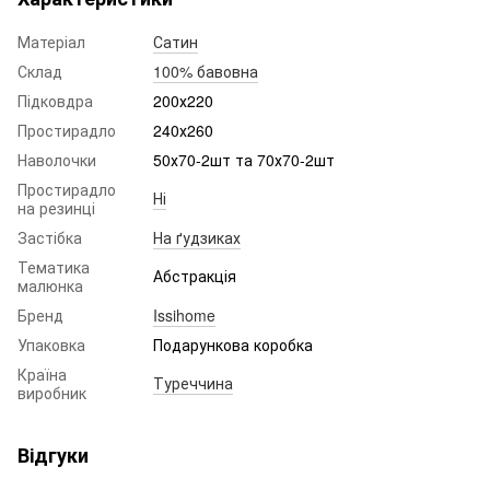
Матеріал
Сатин
Склад
100% бавовна
Підковдра
200х220
Простирадло
240х260
Наволочки
50х70-2шт та 70х70-2шт
Простирадло
Ні
на резинці
Застібка
На ґудзиках
Тематика
Абстракція
малюнка
Бренд
Issihome
Упаковка
Подарункова коробка
Країна
Туреччина
виробник
Відгуки