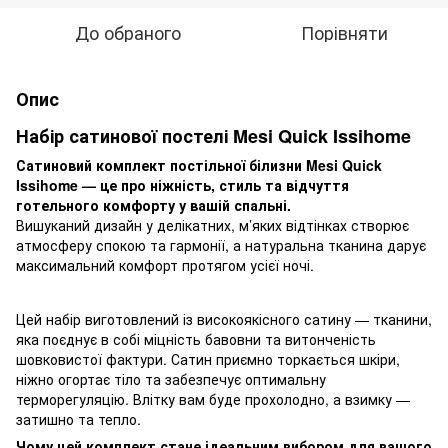
До обраного
Порівняти
Опис
Набір сатинової постелі Mesi Quick Issihome
Сатиновий комплект постільної білизни Mesi Quick
Issihome — це про ніжність, стиль та відчуття
готельного комфорту у вашій спальні.
Вишуканий дизайн у делікатних, м’яких відтінках створює
атмосферу спокою та гармонії, а натуральна тканина дарує
максимальний комфорт протягом усієї ночі.
Цей набір виготовлений із високоякісного сатину — тканини,
яка поєднує в собі міцність бавовни та витонченість
шовковистої фактури. Сатин приємно торкається шкіри,
ніжно огортає тіло та забезпечує оптимальну
терморегуляцію. Влітку вам буде прохолодно, а взимку —
затишно та тепло.
Чому цей комплект стане ідеальним вибором для вашого