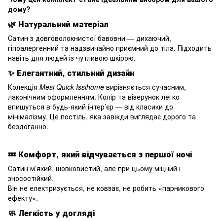
дому?
🌿
Натуральний матеріал
Сатин з довговолокнистої бавовни — дихаючий,
гіпоалергенний та надзвичайно приємний до тіла. Підходить
навіть для людей із чутливою шкірою.
✨
Елегантний, стильний дизайн
Колекція
Mesi Quick Issihome
вирізняється сучасним,
лаконічним оформленням. Колір та візерунок легко
впишуться в будь-який інтер’єр — від класики до
мінімалізму. Це постіль, яка завжди виглядає дорого та
бездоганно.
💤
Комфорт, який відчувається з першої ночі
Сатин м’який, шовковистий, але при цьому міцний і
зносостійкий.
Він не електризується, не ковзає, не робить «парникового
ефекту».
🧼
Легкість у догляді