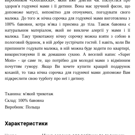
виробником «Dobranocka», який вже довгий час піклується про
здоров'я годуючої мами і її дитини. Вона має зручний фасон, що
допоможе матусі, непомітно для оточуючих, погодувати свого
малюка. До того ж нічна сорочка для годуючої мами виготовлена ​​з
100% бавовни, котра м'яка і приємна до тіла. Також бавовна є
натуральним матеріалом, який не викличе алергії у мами і її
малюка. Таку трикотажну нічну сорочку можна взяти з собою в
пологовий будинок, в ній добре зустрічати гостей. І навіть, коли Ви
припините годувати малюка, в ній можна буде ходити по квартирі,
використовуючи її як домашню сукню. А веселий напис «Super
Mom» - це саме те, що потрібно для молодої мами з відмінним
почуттям гумору. Якщо Ви хочете купити кращий подарунок
коханій, то така нічна сорочка для годуючої мами допоможе Вам
підкреслити свою турботу про неї і дитину.
Тканина: м'який трикотаж
Склад: 100% бавовна
Виробник: Польща
Характеристики