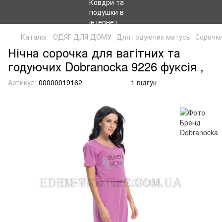
Каталог
ОДЯГ ДЛЯ ДОМУ
Для годуючих матусь
Сорочки
Нічна сорочка для вагітних та
годуючих Dobranocka 9226 фуксія ,
Артикул:
00000019162
1 відгук