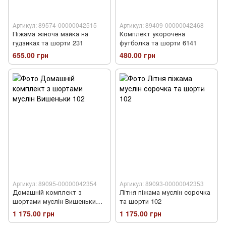
Артикул: 89574-00000042515
Артикул: 89409-00000042468
Піжама жіноча майка на
Комплект укорочена
гудзиках та шорти 231
футболка та шорти 6141
655.00 грн
480.00 грн
Артикул: 89095-00000042354
Артикул: 89093-00000042353
Домашній комплект з
Літня піжама муслін сорочка
шортами муслін Вишеньки
та шорти 102
102
1 175.00 грн
1 175.00 грн