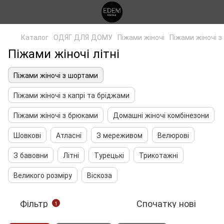
Каталог
ОДЯГ ДЛЯ ДОМУ
Піжами жіночі
Піжами жіночі 
Піжами жіночі літні
Піжами жіночі з шортами
Піжами жіночі з капрі та бріджами
Піжами жіночі з брюками
Домашні жіночі комбінезони
Шовкові
Атласні
З мереживом
Велюрові
З бавовни
Літні
Турецькі
Трикотажні
Великого розміру
Віскоза
Фільтр
Спочатку нові
1