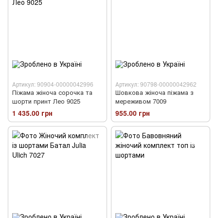
Артикул: 90904-00000042996
Артикул: 90798-00000042962
Піжама жіноча сорочка та
Шовкова жіноча піжама з
шорти принт Лео 9025
мереживом 7009
1 435.00 грн
955.00 грн