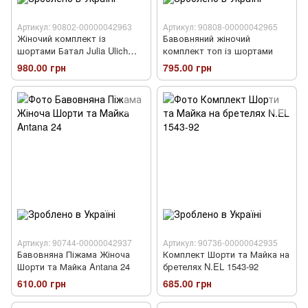
Артикул: 90802-00000042963
Артикул: 90808-00000042965
Жіночий комплект із
Бавовняний жіночий
шортами Батал Julia Ulich
комплект топ із шортами
7027
980.00 грн
795.00 грн
Артикул: 90744-00000042937
Артикул: 90736-00000042935
Бавовняна Піжама Жіноча
Комплект Шорти та Майка на
Шорти та Майка Antana 24
бретелях N.EL 1543-92
610.00 грн
685.00 грн