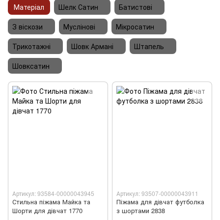
Матеріал
Шелк Сатин
Батистові
З віскози
Муслінові
Мікросатин
Трикотажні
Шовк Армані
Штапель
Шовксатин
Артикул: 93584-00000043945
Артикул: 93507-00000043911
Стильна піжама Майка та
Піжама для дівчат футболка
Шорти для дівчат 1770
з шортами 2838