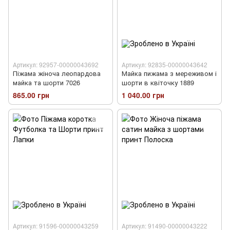
Артикул: 92957-00000043692
Артикул: 92835-00000043642
Піжама жіноча леопардова
Майка пижама з мереживом і
майка та шорти 7026
шорти в квіточку 1889
865.00 грн
1 040.00 грн
Артикул: 91596-00000043259
Артикул: 91490-00000043222