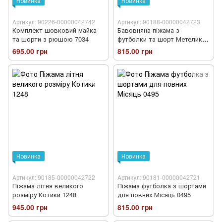
Новинка
Новинка
Артикул: 90226-00000042742
Артикул: 90188-00000042723
Комплект шовковий майка
Бавовняна піжама з
та шорти з рюшою 7034
футболки та шорт Метелик
1350
695.00 грн
815.00 грн
Новинка
Новинка
Артикул: 90185-00000042722
Артикул: 90181-00000042721
Піжама літня великого
Піжама футболка з шортами
розміру Котики 1248
для повних Місяць 0495
945.00 грн
815.00 грн