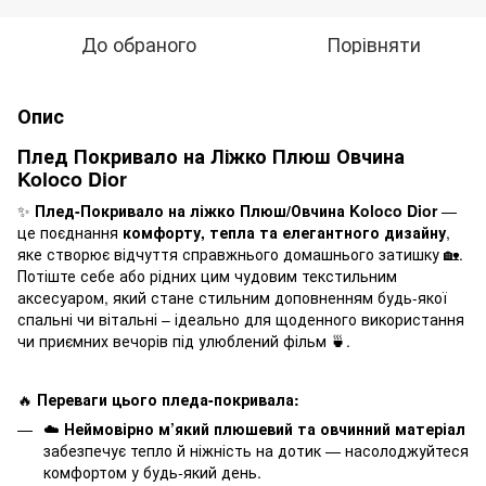
До обраного
Порівняти
Опис
Плед Покривало на Ліжко Плюш Овчина
Koloco Dior
✨
Плед-Покривало на ліжко Плюш/Овчина Koloco Dior
—
це поєднання
комфорту, тепла та елегантного дизайну
,
яке створює відчуття справжнього домашнього затишку 🏡.
Потіште себе або рідних цим чудовим текстильним
аксесуаром, який стане стильним доповненням будь-якої
спальні чи вітальні – ідеально для щоденного використання
чи приємних вечорів під улюблений фільм 🍵.
🔥
Переваги цього пледа-покривала:
☁️
Неймовірно м’який плюшевий та овчинний матеріал
забезпечує тепло й ніжність на дотик — насолоджуйтеся
комфортом у будь-який день.