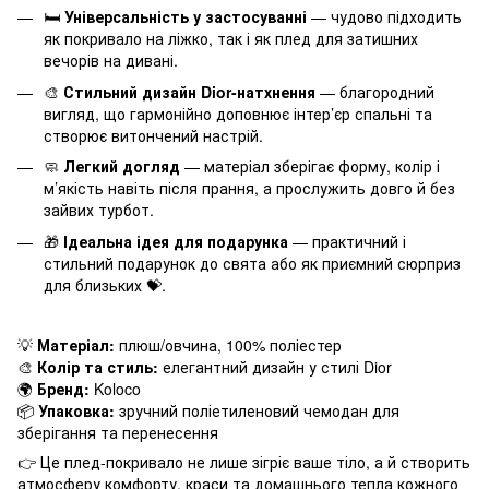
🛏️
Універсальність у застосуванні
— чудово підходить
як покривало на ліжко, так і як плед для затишних
вечорів на дивані.
🎨
Стильний дизайн Dior-натхнення
— благородний
вигляд, що гармонійно доповнює інтер’єр спальні та
створює витончений настрій.
🧼
Легкий догляд
— матеріал зберігає форму, колір і
м’якість навіть після прання, а прослужить довго й без
зайвих турбот.
🎁
Ідеальна ідея для подарунка
— практичний і
стильний подарунок до свята або як приємний сюрприз
для близьких 💝.
💡
Матеріал:
плюш/овчина, 100% поліестер
🎨
Колір та стиль:
елегантний дизайн у стилі Dior
🌍
Бренд:
Koloco
📦
Упаковка:
зручний поліетиленовий чемодан для
зберігання та перенесення
👉 Це плед-покривало не лише зігріє ваше тіло, а й створить
атмосферу комфорту, краси та домашнього тепла кожного