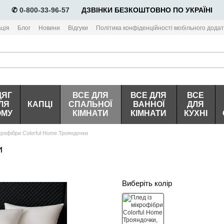
✆
0-800-33-96-57
⠀⠀ДЗВІНКИ БЕЗКОШТОВНО ПО УКРАЇНІ
ція
Блог
Новини
Відгуки
Політика конфіденційності мобільного додат
ДЯГ
ВСЕ ДЛЯ
ВСЕ ДЛЯ
ВСЕ
ЛЯ
КАПЦІ
СПАЛЬНОЇ
ВАННОЇ
ДЛЯ
ОМУ
КІМНАТИ
КІМНАТИ
КУХНІ
ікрофібри Colorful Home Трояндочки
и
Виберіть колір