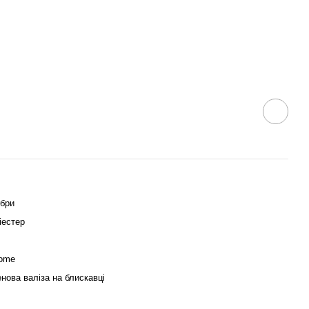
ібри
іестер
Home
нова валіза на блискавці