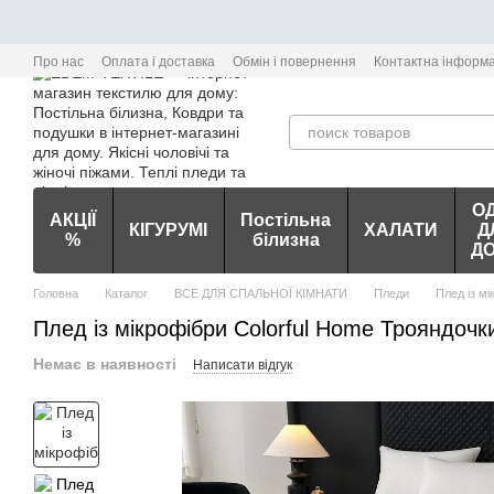
Перейти до основного контенту
Про нас
Оплата і доставка
Обмін і повернення
Контактна інформа
О
АКЦІЇ
Постільна
КІГУРУМІ
ХАЛАТИ
Д
%
білизна
Д
Головна
Каталог
ВСЕ ДЛЯ СПАЛЬНОЇ КІМНАТИ
Пледи
Плед із м
Плед із мікрофібри Colorful Home Трояндочк
Немає в наявності
Написати відгук