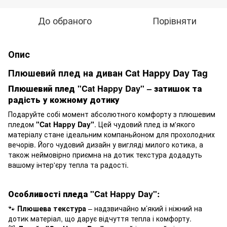
До обраного
Порівняти
Опис
Плюшевий плед на диван Cat Happy Day Tag
Плюшевий плед "Cat Happy Day" – затишок та
радість у кожному дотику
Подаруйте собі момент абсолютного комфорту з плюшевим
пледом
"Cat Happy Day"
. Цей чудовий плед із м'якого
матеріалу стане ідеальним компаньйоном для прохолодних
вечорів. Його чудовий дизайн у вигляді милого котика, а
також неймовірно приємна на дотик текстура додадуть
вашому інтер'єру тепла та радості.
Особливості пледа "Cat Happy Day":
🐾
Плюшева текстура
– надзвичайно м’який і ніжний на
дотик матеріал, що дарує відчуття тепла і комфорту.