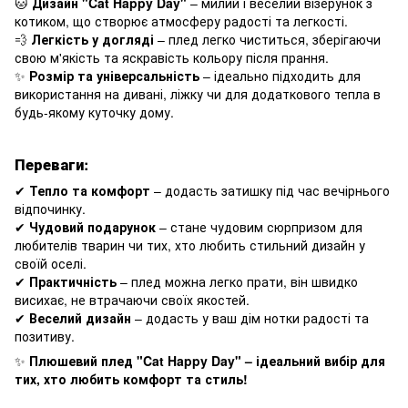
🐱
Дизайн "Cat Happy Day"
– милий і веселий візерунок з
котиком, що створює атмосферу радості та легкості.
💨
Легкість у догляді
– плед легко чиститься, зберігаючи
свою м'якість та яскравість кольору після прання.
✨
Розмір та універсальність
– ідеально підходить для
використання на дивані, ліжку чи для додаткового тепла в
будь-якому куточку дому.
Переваги:
✔
Тепло та комфорт
– додасть затишку під час вечірнього
відпочинку.
✔
Чудовий подарунок
– стане чудовим сюрпризом для
любителів тварин чи тих, хто любить стильний дизайн у
своїй оселі.
✔
Практичність
– плед можна легко прати, він швидко
висихає, не втрачаючи своїх якостей.
✔
Веселий дизайн
– додасть у ваш дім нотки радості та
позитиву.
✨
Плюшевий плед "Cat Happy Day" – ідеальний вибір для
тих, хто любить комфорт та стиль!