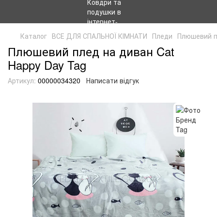
Каталог
ВСЕ ДЛЯ СПАЛЬНОЇ КІМНАТИ
Пледи
Плюшевий п
Плюшевий плед на диван Cat
Happy Day Tag
Артикул:
00000034320
Написати відгук