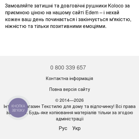
Замовляйте затишні та довговічні рушники Koloco за
приємною ціною на нашому сайті Edem – і нехай
кожен ваш день починається і закінчується м'якістю,
ніжністю та тільки позитивними емоціями.
0 800 339 657
Контактна інформація
Повна версія сайту
© 2014—2026
Інтернет магазин Текстилю для дому та відпочинку! Всі права
КНОПКА
ЗВ'ЯЗКУ
захищено. Будь-яке копіювання матеріалів тільки за згодою
адміністрації
Рус
Укр