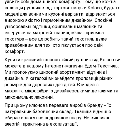
уявити собі домашнього комфорту. Тому що кожна
колекція рушників від торгової марки Koloco, будь то
моделі для ванни чи кухонні варіанти, відрізняється
високою якістю і гармонійним дизайном. Спокійні
універсальні відтінки, оригінальні малюнки та
візерунки на махровій тканині, м'яка і приємна
текстура – все це робить такий текстиль дуже
привабливим для тих, хто піклується про свій
комфорт.
Купити красивий і зносостійкий рушник від Koloco ви
можете в нашому Інтернет-магазині Едем-Текстиль.
Ми пропонуємо широкий асортимент відтінків і
дизайнів. У каталозі ви знайдете пропозиції різних
розмірів для дорослих і для дітей. Є моделі з
махри та мікрофібри, з дизайнерськими деталями та
максимально лаконічні.
При цьому ключова перевага виробів бренду – їх
натуральний бавовняний склад. Тканина відмінно
вбирає вологу і не подразнює шкіру. Не викликає
алергій і практична в експлуатації.