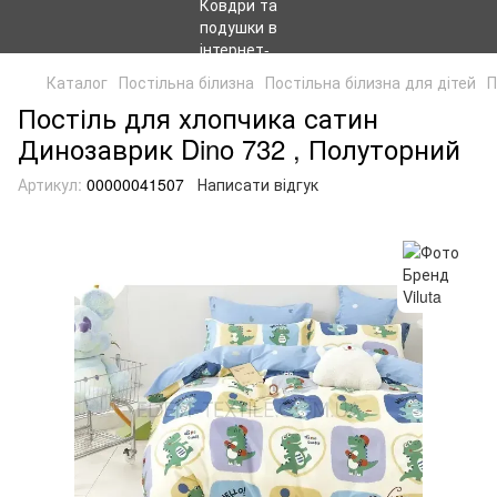
Каталог
Постільна білизна
Постільна білизна для дітей
П
Постіль для хлопчика сатин
Динозаврик Dino 732 , Полуторний
Артикул:
00000041507
Написати відгук