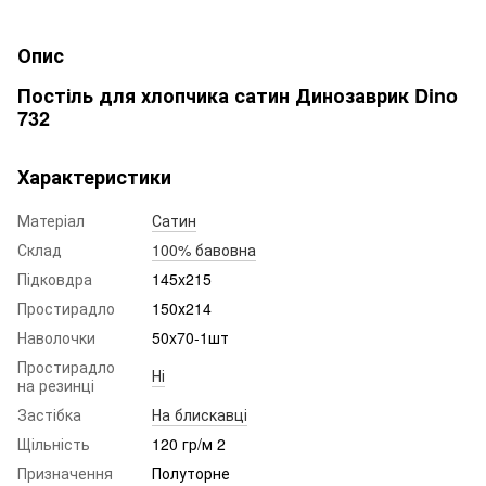
Опис
Постіль для хлопчика сатин Динозаврик Dino
732
Характеристики
Матеріал
Сатин
Склад
100% бавовна
Підковдра
145x215
Простирадло
150х214
Наволочки
50x70-1шт
Простирадло
Ні
на резинці
Застібка
На блискавці
Щільність
120 гр/м 2
Призначення
Полуторне