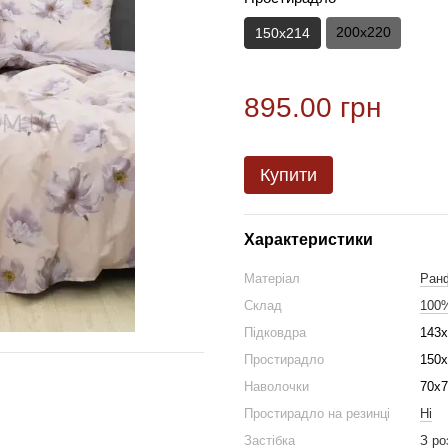
200х220
150х214
895.00 грн
Купити
Характеристики
Матеріал
Ран
Склад
100
Підковдра
143х
Простирадло
150х
Наволочки
70х7
Простирадло на резинці
Ні
Застібка
З ро