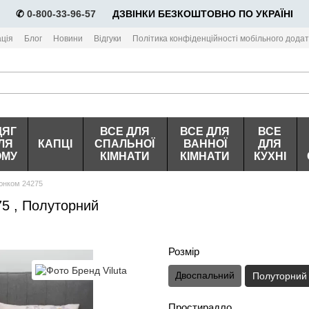
✆
0-800-33-96-57
⠀⠀ДЗВІНКИ БЕЗКОШТОВНО ПО УКРАЇНІ
ція
Блог
Новини
Відгуки
Політика конфіденційності мобільного додат
ДЯГ
ВСЕ ДЛЯ
ВСЕ ДЛЯ
ВСЕ
ЛЯ
КАПЦІ
СПАЛЬНОЇ
ВАННОЇ
ДЛЯ
ОМУ
КІМНАТИ
КІМНАТИ
КУХНІ
юнком 24275
75 , Полуторний
Розмір
Двоспальний
Полуторний
Простирадло