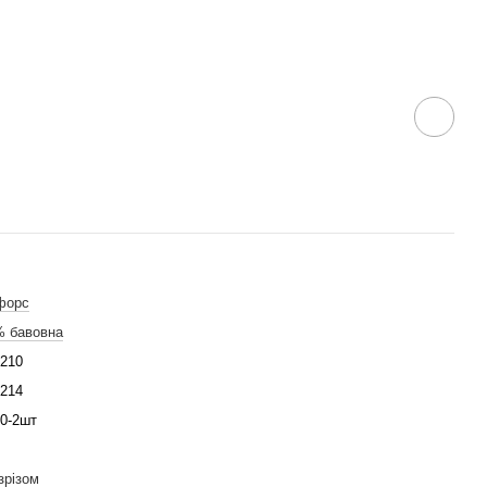
форс
% бавовна
210
214
0-2шт
зрізом