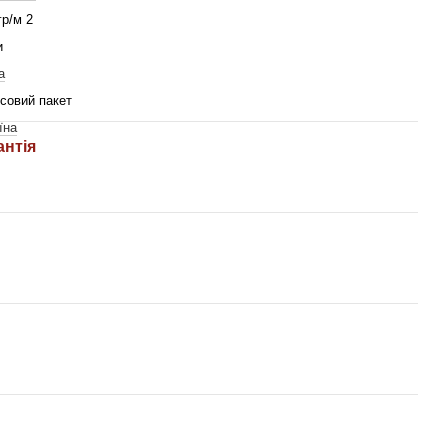
гр/м 2
и
a
совий пакет
їна
антія