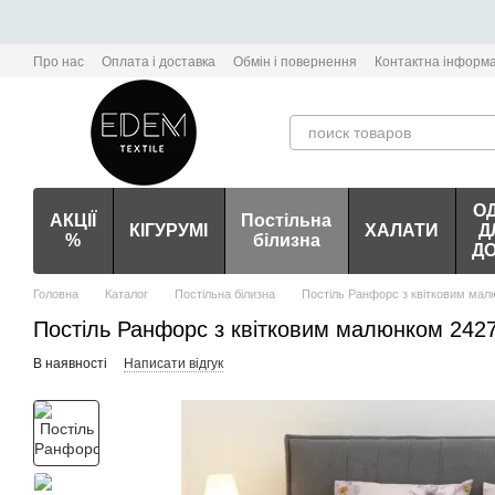
Перейти до основного контенту
Про нас
Оплата і доставка
Обмін і повернення
Контактна інформа
О
АКЦІЇ
Постільна
КІГУРУМІ
ХАЛАТИ
Д
%
білизна
Д
Головна
Каталог
Постільна білизна
Постіль Ранфорс з квітковим мал
Постіль Ранфорс з квітковим малюнком 242
В наявності
Написати відгук