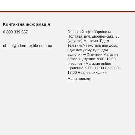
Контактна інформація
0 800 339 657
Головний офіс: Україна м.
Полтава, вул. Европейська, 35
(Фрунзе) Магазин "Едем-
office@edem-textile.com.ua
Текстиль"- текстиль для дому,
одяг для дому, одяг для
відпочинку Фізичний Магазин
offline: Щоденно: 9:00–19:00
Інтернет - Магазин online
Щоденно: 9:00–17:00 Сб: 9:00–
17:00 Неділя: вихідний
Мапа проїзду