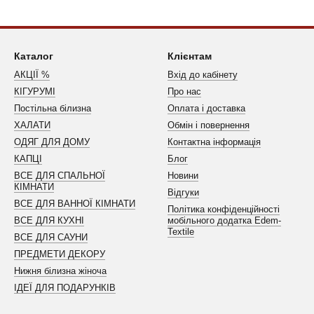
Каталог
Клієнтам
АКЦІЇ %
Вхід до кабінету
КІГУРУМІ
Про нас
Постільна білизна
Оплата і доставка
ХАЛАТИ
Обмін і повернення
ОДЯГ ДЛЯ ДОМУ
Контактна інформація
КАПЦІ
Блог
ВСЕ ДЛЯ СПАЛЬНОЇ
Новини
КІМНАТИ
Відгуки
ВСЕ ДЛЯ ВАННОЇ КІМНАТИ
Політика конфіденційності
ВСЕ ДЛЯ КУХНІ
мобільного додатка Edem-
Textile
ВСЕ ДЛЯ САУНИ
ПРЕДМЕТИ ДЕКОРУ
Нижня білизна жіноча
ІДЕЇ ДЛЯ ПОДАРУНКІВ