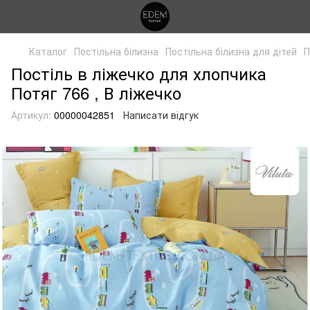
Каталог
Постільна білизна
Постільна білизна для дітей
П
Постіль в ліжечко для хлопчика
Потяг 766 , В ліжечко
Артикул:
00000042851
Написати відгук