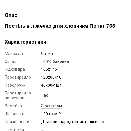
Опис
Постіль в ліжечко для хлопчика Потяг 766
Характеристики
Матеріал
Сатин
Склад
100% бавовна
Підковдра
105х145
Простирадло
120х60х10
Наволочки
40х60-1шт
Простирадло
Так
на резинці
Застібка
З розрізом
Щільність
120 гр/м 2
Призначення
Для новонароджених в ліжечко
Тематика