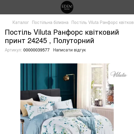
Каталог
Постільна білизна
Постіль Viluta Ранфорс квітко
Постіль Viluta Ранфорс квітковий
принт 24245 , Полуторний
Артикул:
00000039577
Написати відгук