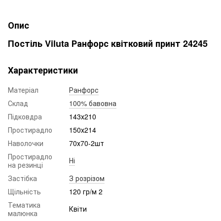
Опис
Постіль Viluta Ранфорс квітковий принт 24245
Характеристики
Матеріал
Ранфорс
Склад
100% бавовна
Підковдра
143х210
Простирадло
150х214
Наволочки
70х70-2шт
Простирадло
Ні
на резинці
Застібка
З розрізом
Щільність
120 гр/м 2
Тематика
Квіти
малюнка