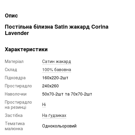
Опис
Постільна білизна Satin жакард Corina
Lavender
Характеристики
Матеріал
Сатин жакард
Склад
100% бавовна
Підковдра
160х220-2шт
Простирадло
240х260
Наволочки
50х70-2шт та 70х70-2шт
Простирадло
Ні
на резинці
Застібка
На ґудзиках
Тематика
Однокольоровий
малюнка