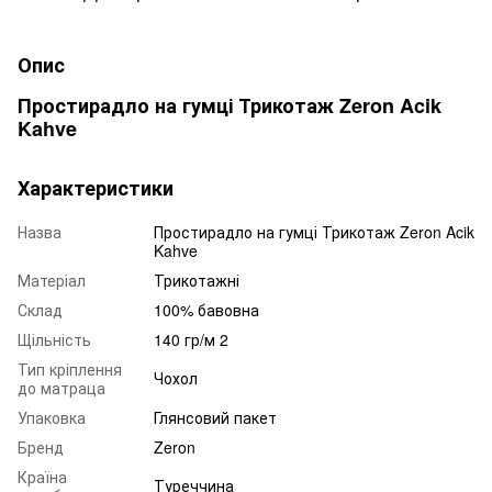
Опис
Простирадло на гумці Трикотаж Zeron Acik
Kahve
Характеристики
Назва
Простирадло на гумці Трикотаж Zeron Acik
Kahve
Матеріал
Трикотажні
Склад
100% бавовна
Щільність
140 гр/м 2
Тип кріплення
Чохол
до матраца
Упаковка
Глянсовий пакет
Бренд
Zeron
Країна
Туреччина