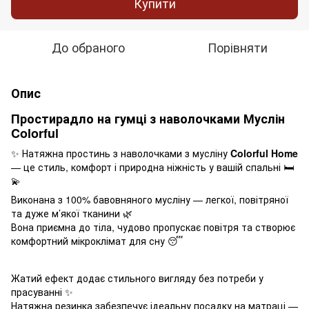
Купити
До обраного
Порівняти
Опис
Простирадло на гумці з наволочками Муслін
Colorful
✨ Натяжна простинь з наволочками з мусліну
Colorful Home
— це стиль, комфорт і природна ніжність у вашій спальні 🛏️
💫
Виконана з 100% бавовняного мусліну — легкої, повітряної
та дуже м’якої тканини 🌿
Вона приємна до тіла, чудово пропускає повітря та створює
комфортний мікроклімат для сну 😴
Жатий ефект додає стильного вигляду без потреби у
прасуванні ✨
Натяжна резинка забезпечує ідеальну посадку на матраці —