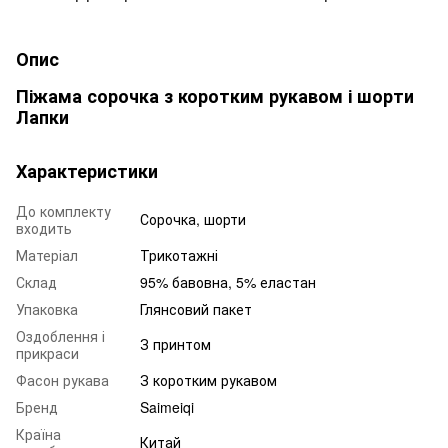
Опис
Піжама сорочка з коротким рукавом і шорти
Лапки
Характеристики
До комплекту
Сорочка, шорти
входить
Матеріал
Трикотажні
Склад
95% бавовна, 5% еластан
Упаковка
Глянсовий пакет
Оздоблення і
З принтом
прикраси
Фасон рукава
З коротким рукавом
Бренд
Saimeiqi
Країна
Китай