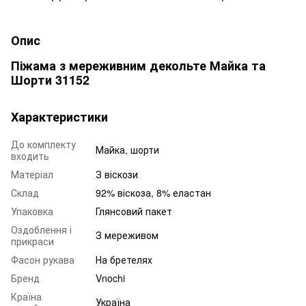
Опис
Піжама з мереживним декольте Майка та
Шорти 31152
Характеристики
До комплекту
Майка, шорти
входить
Матеріал
З віскози
Склад
92% віскоза, 8% еластан
Упаковка
Глянсовий пакет
Оздоблення і
З мереживом
прикраси
Фасон рукава
На бретелях
Бренд
Vnochi
Країна
Україна