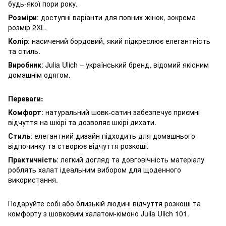
будь-якої пори року.
Розміри
: доступні варіанти для повних жінок, зокрема
розмір 2XL.
Колір
: насичений бордовий, який підкреслює елегантність
та стиль.
Виробник
: Julia Ulich – український бренд, відомий якісним
домашнім одягом.
Переваги:
Комфорт
: натуральний шовк-сатин забезпечує приємні
відчуття на шкірі та дозволяє шкірі дихати.
Стиль
: елегантний дизайн підходить для домашнього
відпочинку та створює відчуття розкоші.
Практичність
: легкий догляд та довговічність матеріалу
роблять халат ідеальним вибором для щоденного
використання.
Подаруйте собі або близькій людині відчуття розкоші та
комфорту з шовковим халатом-кімоно Julia Ulich 101.