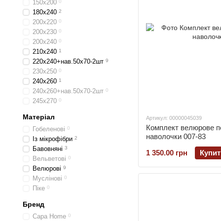
150х200
0
180x240
2
200х220
0
200х230
0
200х240
0
210х240
1
220х240+нав.50х70-2шт
9
230х250
0
240х260
1
240х260+нав.50х70-2шт
0
245х270
0
Матеріал
Артикул: 00000045039
Комплект велюрове п
Гобеленові
0
наволочки 007-83
Із мікрофібри
2
Бавовняні
3
1 350.00 грн
Купит
Вельветові
0
Велюрові
9
Муслінові
0
Піке
0
Бренд
Capa Home
0