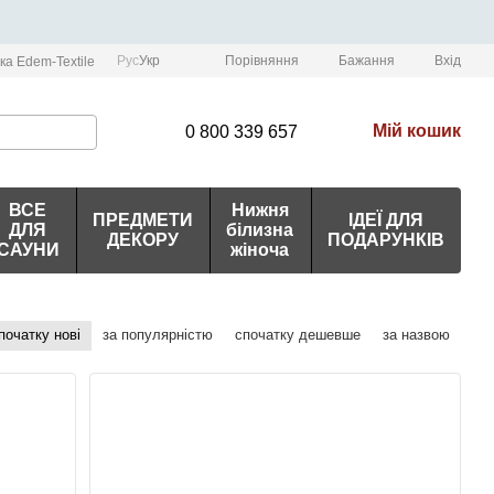
Порівняння
Рус
Укр
Бажання
Вхід
ка Edem-Textile
Мій кошик
0 800 339 657
ВСЕ
Нижня
ПРЕДМЕТИ
ІДЕЇ ДЛЯ
ДЛЯ
білизна
ДЕКОРУ
ПОДАРУНКІВ
САУНИ
жіноча
початку нові
за популярністю
спочатку дешевше
за назвою