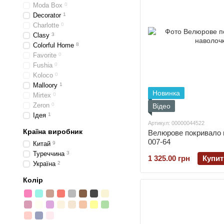
Moda Box
0
Decorator
1
Charlotte
0
Clasy
3
Colorful Home
8
Favorite
0
Fushia
0
Koloco
0
Malloory
1
Новинка
Mirtex
0
Zeron
0
Відео
Ідея
1
Артикул: 00000044522
Країна виробник
Велюрове покривало н
007-64
Китай
9
Туреччина
3
1 325.00 грн
Купит
Україна
2
Колір