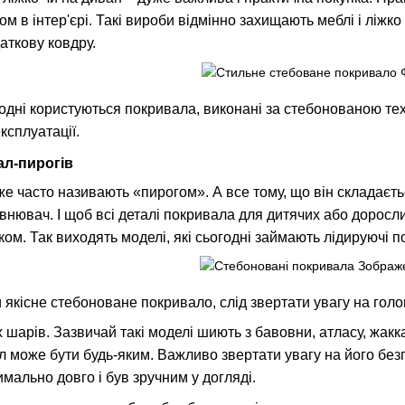
м в інтер'єрі. Такі вироби відмінно захищають меблі і ліжко
аткову ковдру.
дні користуються покривала, виконані за стебонованою тех
ксплуатації.
ал-пирогів
же часто називають «пирогом». А все тому, що він складається
внювач. І щоб всі деталі покривала для дитячих або доросли
м. Так виходять моделі, які сьогодні займають лідируючі по
якісне стебоноване покривало, слід звертати увагу на голо
 шарів. Зазвичай такі моделі шиють з бавовни, атласу, жаккар
 може бути будь-яким. Важливо звертати увагу на його безпек
мально довго і був зручним у догляді.