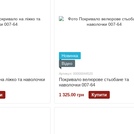
Новинка
Відео
Артикул: 00000044520
а ліжко та наволочки
Покривало велюрове стьобане та
наволочки 007-64
и
1 325.00 грн
Купити