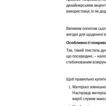
дизайнерським акценто
використовує їх як дод
Великим попитом сього
вигідні для щоденної е
Особливості покрив
Так, такий текстиль ду
що посередині, – напо
стебонованим візерунко
Щоб правильно купити 
Матеріал зовнішніх
Насправді матеріал
виріб служив макси