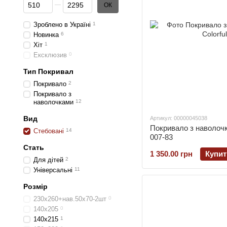
Від Цiна, грн
До Цiна, грн
ОК
Зроблено в Україні
1
Новинка
6
Хіт
1
Ексклюзив
0
Тип Покривал
Покривало
2
Покривало з
наволочками
12
Вид
Артикул: 00000045038
Покривало з наволочк
Стебовані
14
007-83
Стать
1 350.00 грн
Купит
Для дітей
2
Універсальні
11
Розмір
230х260+нав.50х70-2шт
0
140х205
0
140х215
1