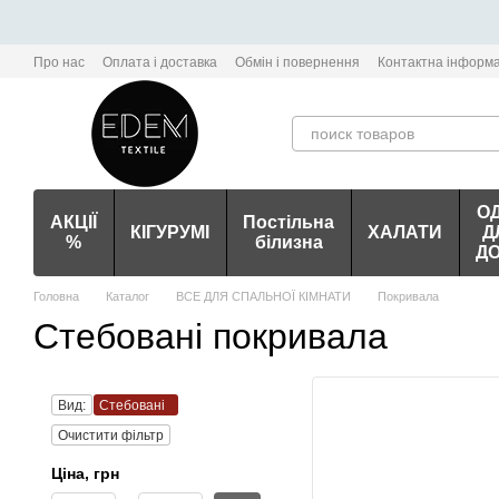
Перейти до основного контенту
Про нас
Оплата і доставка
Обмін і повернення
Контактна інформа
О
АКЦІЇ
Постільна
КІГУРУМІ
ХАЛАТИ
Д
%
білизна
Д
Головна
Каталог
ВСЕ ДЛЯ СПАЛЬНОЇ КІМНАТИ
Покривала
Стебовані покривала
Вид:
Стебовані
Очистити фільтр
Цiна, грн