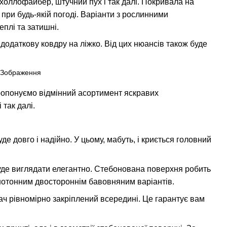
 холлофайбер, штучний пух і так далі. Покривала на
при будь-якій погоді. Варіанти з рослинними
плі та затишні.
одаткову ковдру на ліжко. Від цих нюансів також буде
ропонуємо відмінний асортимент яскравих
 так далі.
 довго і надійно. У цьому, мабуть, і криється головний
 буде виглядати елегантно. Стебонована поверхня робить
днотонним двостороннім бавовняним варіантів.
ювач рівномірно закріплений всередині. Це гарантує вам