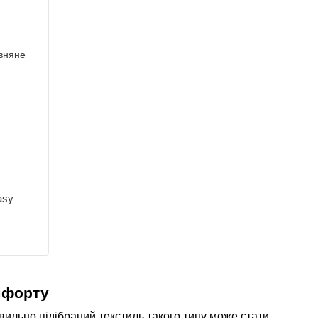
asy
мфорту
вильно підібраний текстиль такого типу може стати