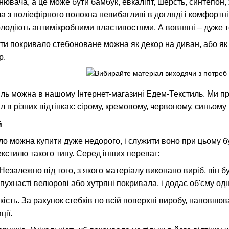
ювача, а це може бути бамбук, евкаліпт, шерсть, синтепон,
 з поліефірного волокна невибагливі в догляді і комфортні 
одіють антимікробними властивостями. А вовняні – дуже те
и покривало стебоноване можна як декор на диван, або як д
р.
иль можна в нашому Інтернет-магазині Едем-Текстиль. Ми п
в різних відтінках: сірому, кремовому, червоному, синьому і
й
 можна купити дуже недорого, і служити воно при цьому буде
екстилю такого типу. Серед інших переваг:
Незалежно від того, з якого матеріалу виконано виріб, він
пухнасті велюрові або хутряні покривала, і додає об'єму о
ійкість. За рахунок стебків по всій поверхні виробу, наповн
ції.