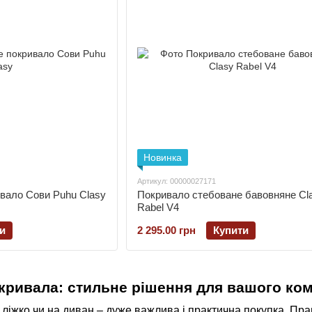
Новинка
Артикул: 00000027171
вало Сови Puhu Clasy
Покривало стебоване бавовняне Cl
Rabel V4
и
2 295.00 грн
Купити
кривала: стильне рішення для вашого ко
ліжко чи на диван – дуже важлива і практична покупка. Пра