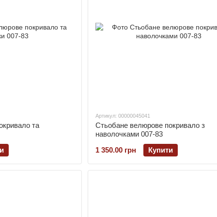
Артикул: 00000045041
окривало та
Стьобане велюрове покривало з
наволочками 007-83
и
1 350.00 грн
Купити