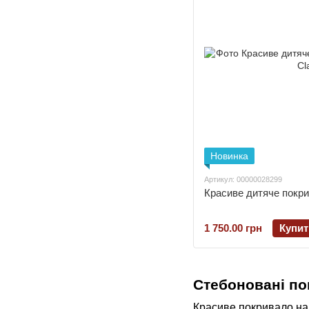
Новинка
Артикул: 00000028299
Красиве дитяче покри
1 750.00 грн
Купит
Стебоновані по
Красиве покривало на 