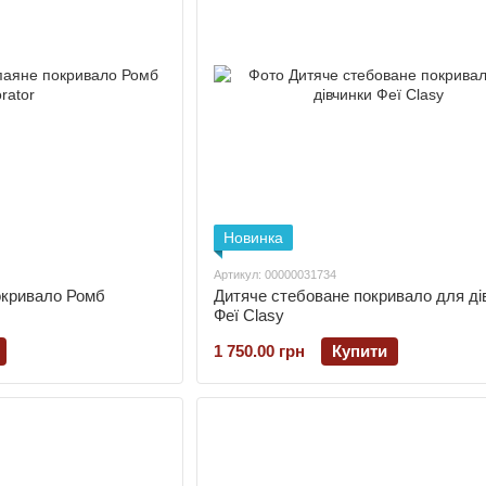
Новинка
Артикул: 00000031734
окривало Ромб
Дитяче стебоване покривало для ді
Феї Clasy
1 750.00 грн
Купити