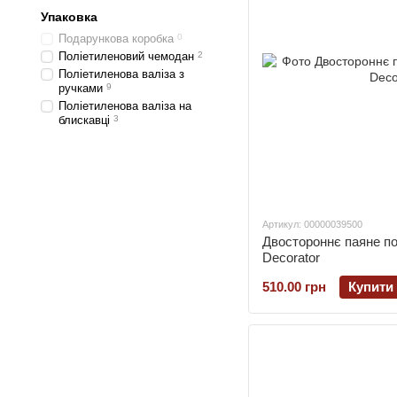
Упаковка
Подарункова коробка
0
Поліетиленовий чемодан
2
Поліетиленова валіза з
ручками
9
Поліетиленова валіза на
блискавці
3
Артикул: 00000039500
Двостороннє паяне п
Decorator
510.00 грн
Купити