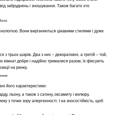
 від забруднень і зношування. Також багато хто
нологією. Вони вирізняються цікавими стилями і дуже
 з трьох шарів. Два з них – декоративні, а третій – той,
х кімнат добре і надійно трималися разом, їх фіксують
зиції на ринку.
вні його характеристики:
ду, льону, а також з сатину, оксамиту і велюру.
у з точки зору алергенності. І на зносостійкість, щоб