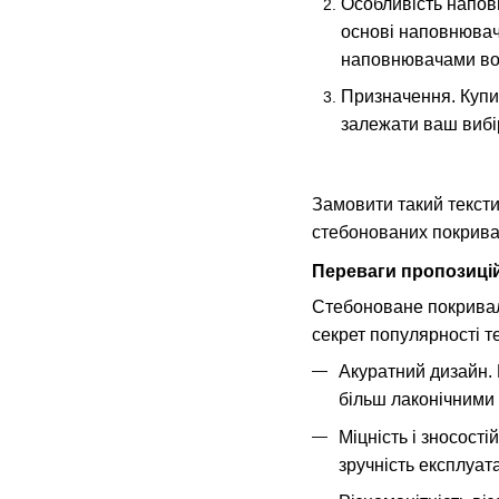
Особливість наповн
основі наповнювача
наповнювачами вол
Призначення. Купит
залежати ваш вибі
Замовити такий текст
стебонованих покривал 
Переваги пропозиці
Стебоноване покривало
секрет популярності т
Акуратний дизайн. 
більш лаконічними 
Міцність і зносост
зручність експлуата