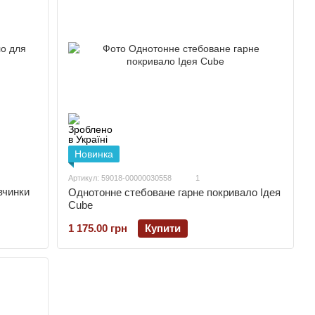
Новинка
Артикул: 59018-00000030558
1
вчинки
Однотонне стебоване гарне покривало Ідея
Cube
1 175.00 грн
Купити