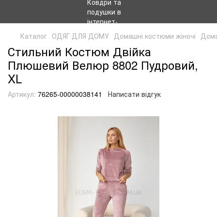
Каталог
ОДЯГ ДЛЯ ДОМУ
Домашні костюми жіночі
Дома
Стильний Костюм Двійка
Плюшевий Велюр 8802 Пудровий,
XL
Артикул:
76265-00000038141
Написати відгук