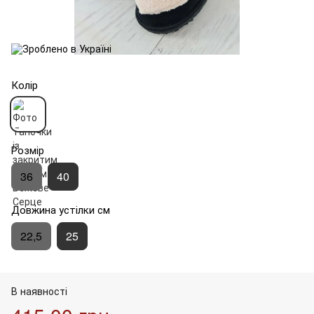
Колір
Розмір
36
40
Довжина устілки см
22,5
25
В наявності