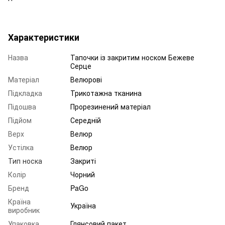
Характеристики
Назва
Тапочки із закритим носком Бежеве
Серце
Матеріал
Велюрові
Підкладка
Трикотажна тканина
Підошва
Прорезинений матеріал
Підйом
Середній
Верх
Велюр
Устілка
Велюр
Тип носка
Закриті
Колір
Чорний
Бренд
PaGo
Країна
Україна
виробник
Упаковка
Глянсовий пакет