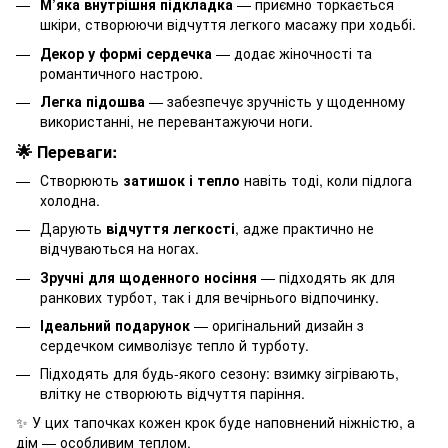
М’яка внутрішня підкладка
— приємно торкається
шкіри, створюючи відчуття легкого масажу при ходьбі.
Декор у формі сердечка
— додає жіночності та
романтичного настрою.
Легка підошва
— забезпечує зручність у щоденному
використанні, не перевантажуючи ноги.
🌟 Переваги:
Створюють
затишок і тепло
навіть тоді, коли підлога
холодна.
Дарують
відчуття легкості
, адже практично не
відчуваються на ногах.
Зручні для щоденного носіння
— підходять як для
ранкових турбот, так і для вечірнього відпочинку.
Ідеальний подарунок
— оригінальний дизайн з
сердечком символізує тепло й турботу.
Підходять для будь-якого сезону: взимку зігрівають,
влітку не створюють відчуття паріння.
✨ У цих тапочках кожен крок буде наповнений ніжністю, а
дім — особливим теплом.