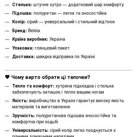
Стелька:
штучне хутро — додатковий шар комфорту
Підошва:
поліуретан — легка та зносостійка
Колір:
сірий — універсальний і стильний відтінок
Бренд:
Belsta
Країна виробник:
Україна
Упаковка:
глянцевий пакет
Доставка:
швидка відправка по Україні
💖 Чому варто обрати ці тапочки?
Тепло та комфорт:
хутряна підкладка і стелька
забезпечують затишок і тепло вашим ногам
Якість:
виробництво в Україні гарантує високу якість
матеріалів та виготовлення
Зручність:
поліуретанова підошва зносостійка та
комфортна при ходьбі
Універсальність:
сірий колір легко поєднується з
різними домашніми нарядами