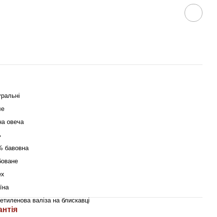
уральні
ле
на овеча
ь
% бавовна
боване
ex
їна
етиленова валіза на блискавці
антія