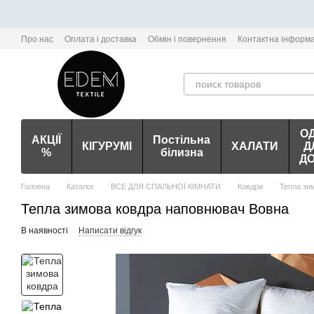
Перейти до основного контенту
Про нас
Оплата і доставка
Обмін і повернення
Контактна інформа
О
АКЦІЇ
Постільна
КІГУРУМІ
ХАЛАТИ
Д
%
білизна
Д
Головна
Каталог
ВСЕ ДЛЯ СПАЛЬНОЇ КІМНАТИ
Ковдри
Тепла зи
Тепла зимова ковдра наповнювач Вовна
В наявності
Написати відгук