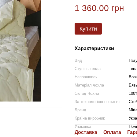
1 360.00 грн
Купити
Характеристики
Вид
Нат
Cтупінь тепла
Теп
Наповнювач
Вов
Матеріал чохла
Бяз
Склад Чохла
100
За технологією пошиття
Сте
Бренд
Mirt
Країна виробник
Укра
Упаковка
Полі
Доставка
Оплата
Гар