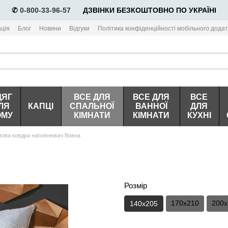
✆
0-800-33-96-57
⠀⠀ДЗВІНКИ БЕЗКОШТОВНО ПО УКРАЇНІ
ція
Блог
Новини
Відгуки
Політика конфіденційності мобільного додат
ДЯГ
ВСЕ ДЛЯ
ВСЕ ДЛЯ
ВСЕ
ЛЯ
КАПЦІ
СПАЛЬНОЇ
ВАННОЇ
ДЛЯ
ОМУ
КІМНАТИ
КІМНАТИ
КУХНІ
мова ковдра наповнювач Вовна
Розмір
170х210
200х
140х205