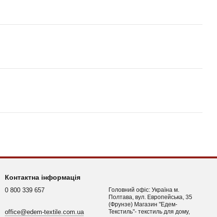
Контактна інформація
0 800 339 657
Головний офіс: Україна м.
Полтава, вул. Европейська, 35
(Фрунзе) Магазин "Едем-
office@edem-textile.com.ua
Текстиль"- текстиль для дому,